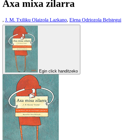
Axa mixa zilarra
,
J. M. Txiliku Olaizola Lazkano
,
Elena Odriozola Belstegui
Egin click handitzeko