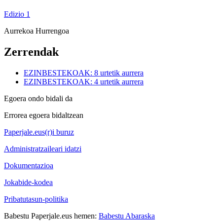
Edizio 1
Aurrekoa
Hurrengoa
Zerrendak
EZINBESTEKOAK: 8 urtetik aurrera
EZINBESTEKOAK: 4 urtetik aurrera
Egoera ondo bidali da
Errorea egoera bidaltzean
Paperjale.eus(r)i buruz
Administratzaileari idatzi
Dokumentazioa
Jokabide-kodea
Pribatutasun-politika
Babestu Paperjale.eus hemen:
Babestu Abaraska