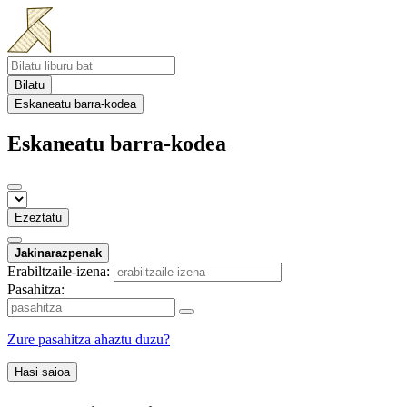
Bilatu
Eskaneatu barra-kodea
Eskaneatu barra-kodea
Ezeztatu
Jakinarazpenak
Erabiltzaile-izena:
Pasahitza:
Zure pasahitza ahaztu duzu?
Hasi saioa