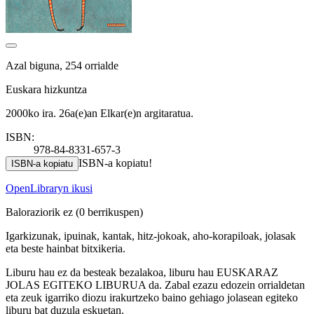
Azal biguna, 254 orrialde
Euskara hizkuntza
2000ko ira. 26a(e)an Elkar(e)n argitaratua.
ISBN:
978-84-8331-657-3
ISBN-a kopiatu!
ISBN-a kopiatu
OpenLibraryn ikusi
Baloraziorik ez
(0 berrikuspen)
Igarkizunak, ipuinak, kantak, hitz-jokoak, aho-korapiloak, jolasak
eta beste hainbat bitxikeria.
Liburu hau ez da besteak bezalakoa, liburu hau EUSKARAZ
JOLAS EGITEKO LIBURUA da. Zabal ezazu edozein orrialdetan
eta zeuk igarriko diozu irakurtzeko baino gehiago jolasean egiteko
liburu bat duzula eskuetan.