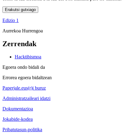
Erakutsi gutxiago
Edizio 1
Aurrekoa
Hurrengoa
Zerrendak
Hacktibismoa
Egoera ondo bidali da
Errorea egoera bidaltzean
Paperjale.eus(r)i buruz
Administratzaileari idatzi
Dokumentazioa
Jokabide-kodea
Pribatutasun-politika