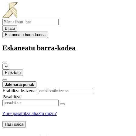
Bilatu
Eskaneatu barra-kodea
Eskaneatu barra-kodea
Ezeztatu
Jakinarazpenak
Erabiltzaile-izena:
Pasahitza:
Zure pasahitza ahaztu duzu?
Hasi saioa