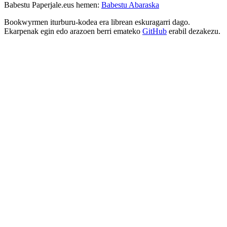
Babestu Paperjale.eus hemen:
Babestu Abaraska
Bookwyrmen iturburu-kodea era librean eskuragarri dago.
Ekarpenak egin edo arazoen berri emateko
GitHub
erabil dezakezu.