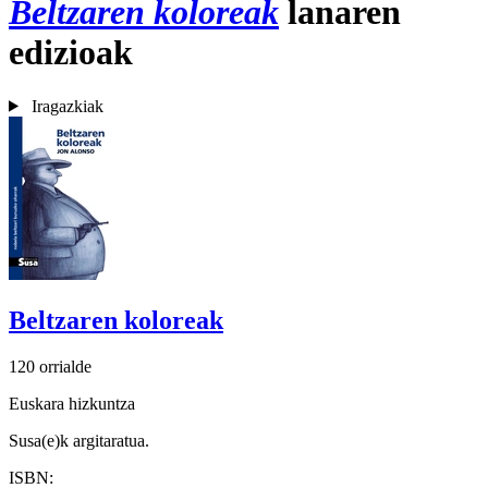
Beltzaren koloreak
lanaren
edizioak
Iragazkiak
Beltzaren koloreak
120 orrialde
Euskara hizkuntza
Susa(e)k argitaratua.
ISBN: