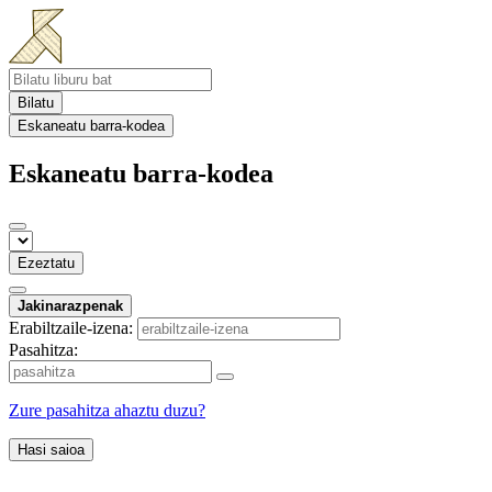
Bilatu
Eskaneatu barra-kodea
Eskaneatu barra-kodea
Ezeztatu
Jakinarazpenak
Erabiltzaile-izena:
Pasahitza:
Zure pasahitza ahaztu duzu?
Hasi saioa