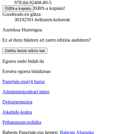
978-84-92468-80-5
ISBN-a kopiatu!
ISBN-a kopiatu
Goodreads-en giltza:
30192501-beltzaren-koloreak
Aurrekoa
Hurrengoa
Ez al duzu bilatzen ari zaren edizioa aurkitzen?
Gehitu beste edizio bat
Egoera ondo bidali da
Errorea egoera bidaltzean
Paperjale.eus(r)i buruz
Administratzaileari idatzi
Dokumentazioa
Jokabide-kodea
Pribatutasun-politika
Babestu Paperjale.eus hemen:
Babestu Abaraska