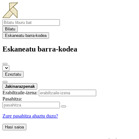
Bilatu
Eskaneatu barra-kodea
Eskaneatu barra-kodea
Ezeztatu
Jakinarazpenak
Erabiltzaile-izena:
Pasahitza:
Zure pasahitza ahaztu duzu?
Hasi saioa