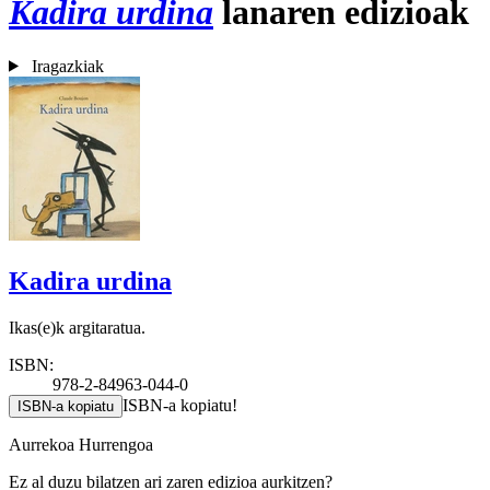
Kadira urdina
lanaren edizioak
Iragazkiak
Kadira urdina
Ikas(e)k argitaratua.
ISBN:
978-2-84963-044-0
ISBN-a kopiatu!
ISBN-a kopiatu
Aurrekoa
Hurrengoa
Ez al duzu bilatzen ari zaren edizioa aurkitzen?