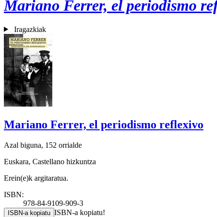
Mariano Ferrer, el periodismo re
Iragazkiak
Mariano Ferrer, el periodismo reflexivo
Azal biguna, 152 orrialde
Euskara, Castellano hizkuntza
Erein(e)k argitaratua.
ISBN:
978-84-9109-909-3
ISBN-a kopiatu!
ISBN-a kopiatu