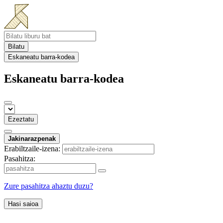
Bilatu
Eskaneatu barra-kodea
Eskaneatu barra-kodea
Ezeztatu
Jakinarazpenak
Erabiltzaile-izena:
Pasahitza:
Zure pasahitza ahaztu duzu?
Hasi saioa