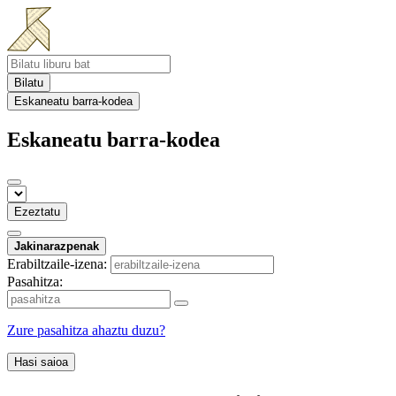
Bilatu
Eskaneatu barra-kodea
Eskaneatu barra-kodea
Ezeztatu
Jakinarazpenak
Erabiltzaile-izena:
Pasahitza:
Zure pasahitza ahaztu duzu?
Hasi saioa