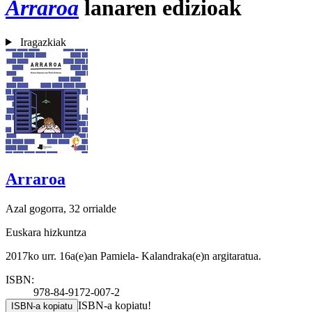
Arraroa
lanaren edizioak
Iragazkiak
Arraroa
Azal gogorra, 32 orrialde
Euskara hizkuntza
2017ko urr. 16a(e)an Pamiela- Kalandraka(e)n argitaratua.
ISBN:
978-84-9172-007-2
ISBN-a kopiatu!
ISBN-a kopiatu