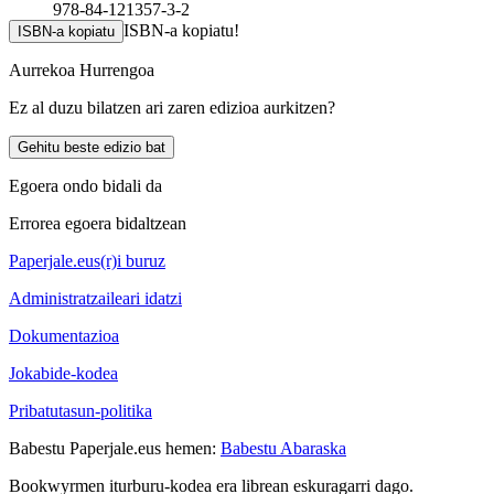
978-84-121357-3-2
ISBN-a kopiatu!
ISBN-a kopiatu
Aurrekoa
Hurrengoa
Ez al duzu bilatzen ari zaren edizioa aurkitzen?
Gehitu beste edizio bat
Egoera ondo bidali da
Errorea egoera bidaltzean
Paperjale.eus(r)i buruz
Administratzaileari idatzi
Dokumentazioa
Jokabide-kodea
Pribatutasun-politika
Babestu Paperjale.eus hemen:
Babestu Abaraska
Bookwyrmen iturburu-kodea era librean eskuragarri dago.