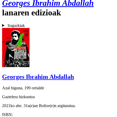
Georges Ibrahim Abdallah
lanaren edizioak
Iragazkiak
Georges Ibrahim Abdallah
Azal biguna, 199 orrialde
Gaztelera hizkuntza
2021ko abe. 31a(e)an Boltxe(e)n argitaratua.
ISBN: