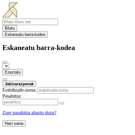
Bilatu
Eskaneatu barra-kodea
Eskaneatu barra-kodea
Ezeztatu
Jakinarazpenak
Erabiltzaile-izena:
Pasahitza:
Zure pasahitza ahaztu duzu?
Hasi saioa