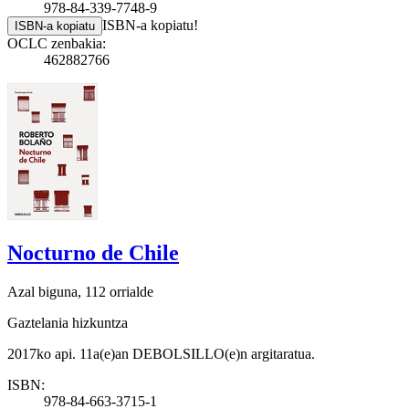
978-84-339-7748-9
ISBN-a kopiatu!
ISBN-a kopiatu
OCLC zenbakia:
462882766
Nocturno de Chile
Azal biguna, 112 orrialde
Gaztelania hizkuntza
2017ko api. 11a(e)an DEBOLSILLO(e)n argitaratua.
ISBN:
978-84-663-3715-1