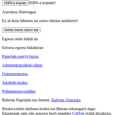
ISBN-a kopiatu!
ISBN-a kopiatu
Aurrekoa
Hurrengoa
Ez al duzu bilatzen ari zaren edizioa aurkitzen?
Gehitu beste edizio bat
Egoera ondo bidali da
Errorea egoera bidaltzean
Paperjale.eus(r)i buruz
Administratzaileari idatzi
Dokumentazioa
Jokabide-kodea
Pribatutasun-politika
Babestu Paperjale.eus hemen:
Babestu Abaraska
Bookwyrmen iturburu-kodea era librean eskuragarri dago.
Ekarpenak egin edo arazoen berri emateko
GitHub
erabil dezakezu.