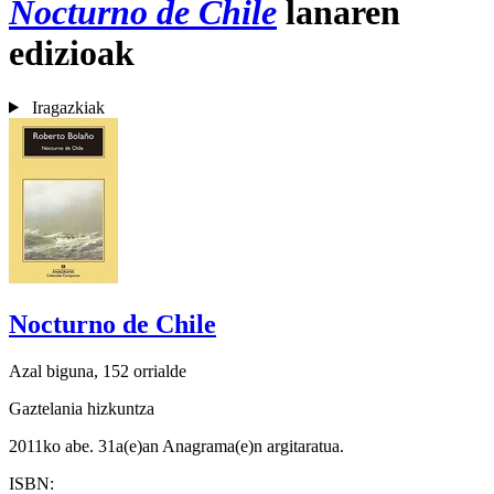
Nocturno de Chile
lanaren
edizioak
Iragazkiak
Nocturno de Chile
Azal biguna, 152 orrialde
Gaztelania hizkuntza
2011ko abe. 31a(e)an Anagrama(e)n argitaratua.
ISBN: