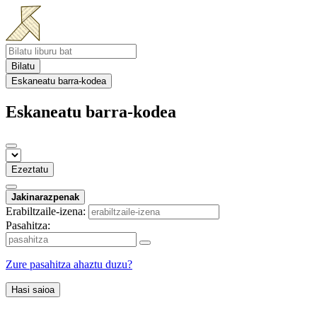
Bilatu
Eskaneatu barra-kodea
Eskaneatu barra-kodea
Ezeztatu
Jakinarazpenak
Erabiltzaile-izena:
Pasahitza:
Zure pasahitza ahaztu duzu?
Hasi saioa