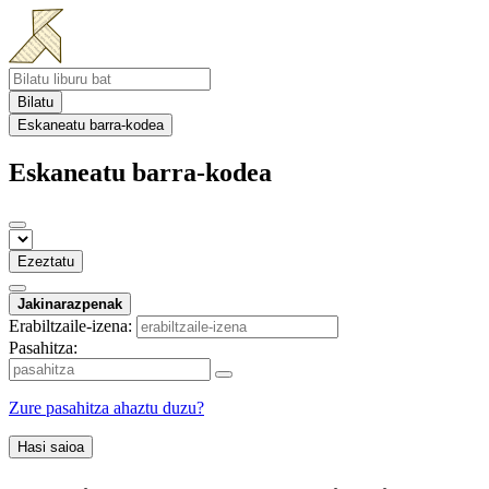
Bilatu
Eskaneatu barra-kodea
Eskaneatu barra-kodea
Ezeztatu
Jakinarazpenak
Erabiltzaile-izena:
Pasahitza:
Zure pasahitza ahaztu duzu?
Hasi saioa