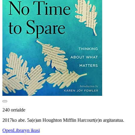
240 orrialde
2017ko abe. 5a(e)an Houghton Mifflin Harcourt(e)n argitaratua.
OpenLibraryn ikusi