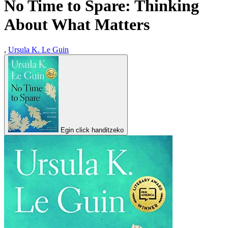
No Time to Spare: Thinking
About What Matters
,
Ursula K. Le Guin
Egin click handitzeko