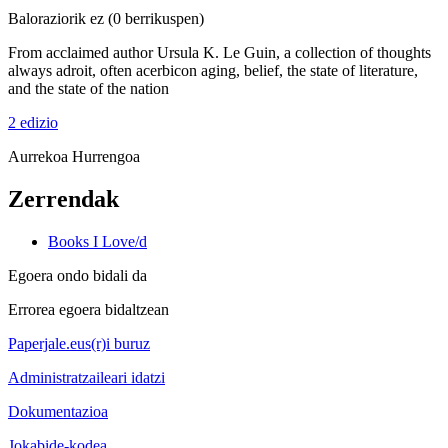
Baloraziorik ez
(0 berrikuspen)
From acclaimed author Ursula K. Le Guin, a collection of thoughts
always adroit, often acerbicon aging, belief, the state of literature,
and the state of the nation
2 edizio
Aurrekoa
Hurrengoa
Zerrendak
Books I Love/d
Egoera ondo bidali da
Errorea egoera bidaltzean
Paperjale.eus(r)i buruz
Administratzaileari idatzi
Dokumentazioa
Jokabide-kodea