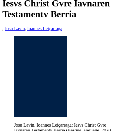
Iesvs Christ Gvre Iavnaren
Testamentv Berria
,
Josu Lavin
,
Ioannes Leiçarraga
Josu Lavin, Ioannes Leiçarraga: Iesvs Christ Gvre
Iavnaren Testamentv Berria (Basque language, 2020,