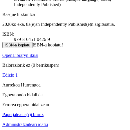
Independently Published)
Basque hizkuntza
2020ko eka. 8a(e)an Independently Published(e)n argitaratua.
ISBN:
979-8-6451-0426-9
ISBN-a kopiatu!
ISBN-a kopiatu
OpenLibraryn ikusi
Baloraziorik ez
(0 berrikuspen)
Edizio 1
Aurrekoa
Hurrengoa
Egoera ondo bidali da
Errorea egoera bidaltzean
Paperjale.eus(r)i buruz
Administratzaileari idatzi