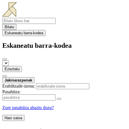
Bilatu
Eskaneatu barra-kodea
Eskaneatu barra-kodea
Ezeztatu
Jakinarazpenak
Erabiltzaile-izena:
Pasahitza:
Zure pasahitza ahaztu duzu?
Hasi saioa