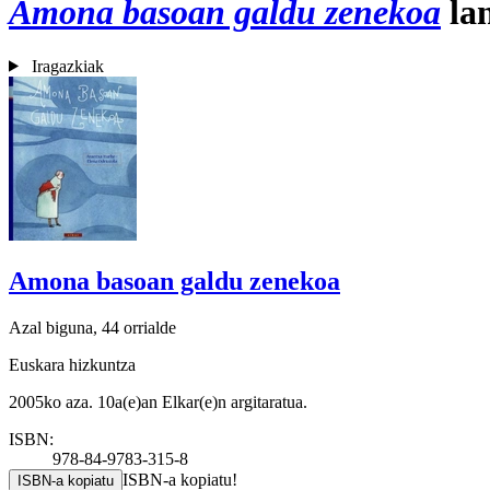
Amona basoan galdu zenekoa
lan
Iragazkiak
Amona basoan galdu zenekoa
Azal biguna, 44 orrialde
Euskara hizkuntza
2005ko aza. 10a(e)an Elkar(e)n argitaratua.
ISBN:
978-84-9783-315-8
ISBN-a kopiatu!
ISBN-a kopiatu