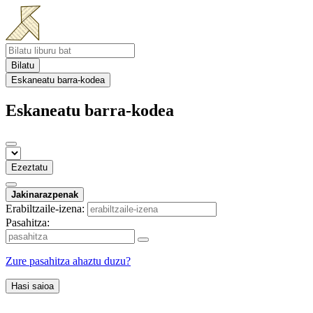
Bilatu
Eskaneatu barra-kodea
Eskaneatu barra-kodea
Ezeztatu
Jakinarazpenak
Erabiltzaile-izena:
Pasahitza:
Zure pasahitza ahaztu duzu?
Hasi saioa