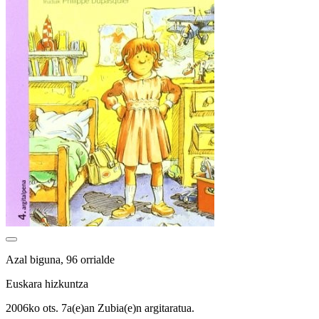
Azal biguna, 96 orrialde
Euskara hizkuntza
2006ko ots. 7a(e)an Zubia(e)n argitaratua.