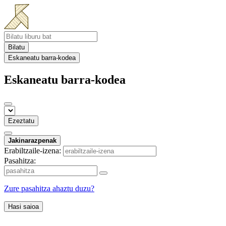
Bilatu
Eskaneatu barra-kodea
Eskaneatu barra-kodea
Ezeztatu
Jakinarazpenak
Erabiltzaile-izena:
Pasahitza:
Zure pasahitza ahaztu duzu?
Hasi saioa