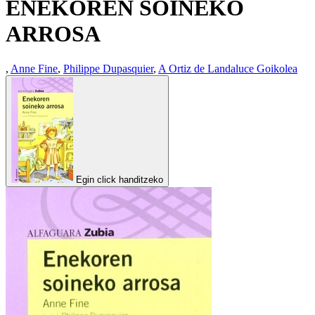
ENEKOREN SOINEKO
ARROSA
,
Anne Fine
,
Philippe Dupasquier
,
A Ortiz de Landaluce Goikolea
Egin click handitzeko