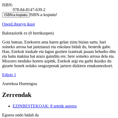
ISBN:
978-84-8147-639-2
ISBN-a kopiatu!
ISBN-a kopiatu
OpenLibraryn ikusi
Baloraziorik ez
(0 berrikuspen)
Goiz batean, Enekoren ama haren gelan ziztu bizian sartu, hari
soineko arrosa bat jantziarazi eta eskolara bidali du, besterik gabe.
Han, Enekok iraskale eta lagun guztien txantxak jasaan beharko ditu
eta baita makina bat arazo gainditu ere, bere soineko arrosa dela eta.
Mozorro moduko horren azpitik, Enekok argi eta garbi ikusiko du
gizarte honek nolako oragozpenak jartzen dizkiren emakumezkoei.
Edizio 1
Aurrekoa
Hurrengoa
Zerrendak
EZINBESTEKOAK: 8 urtetik aurrera
Egoera ondo bidali da