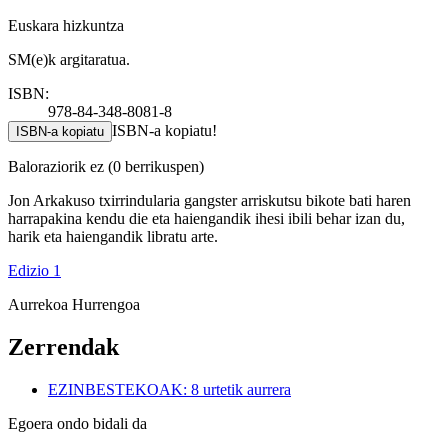
Euskara hizkuntza
SM(e)k argitaratua.
ISBN:
978-84-348-8081-8
ISBN-a kopiatu!
ISBN-a kopiatu
Baloraziorik ez
(0 berrikuspen)
Jon Arkakuso txirrindularia gangster arriskutsu bikote bati haren
harrapakina kendu die eta haiengandik ihesi ibili behar izan du,
harik eta haiengandik libratu arte.
Edizio 1
Aurrekoa
Hurrengoa
Zerrendak
EZINBESTEKOAK: 8 urtetik aurrera
Egoera ondo bidali da