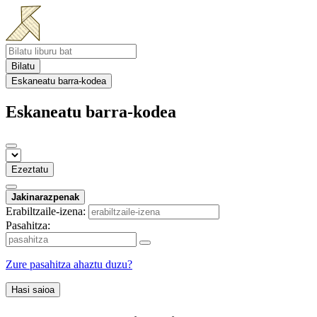
Bilatu
Eskaneatu barra-kodea
Eskaneatu barra-kodea
Ezeztatu
Jakinarazpenak
Erabiltzaile-izena:
Pasahitza:
Zure pasahitza ahaztu duzu?
Hasi saioa