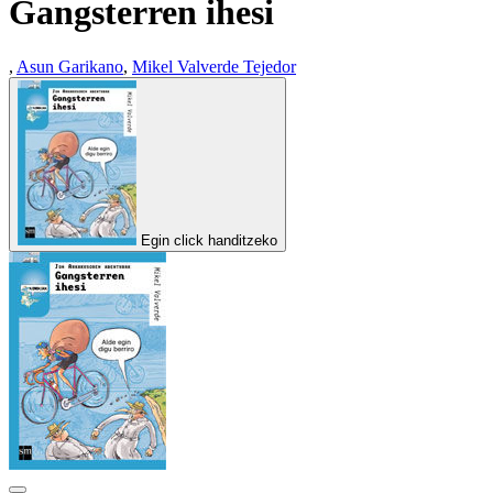
Gangsterren ihesi
,
Asun Garikano
,
Mikel Valverde Tejedor
Egin click handitzeko