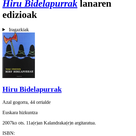
Hiru Bidelapurrak
lanaren
edizioak
Iragazkiak
Hiru Bidelapurrak
Azal gogorra, 44 orrialde
Euskara hizkuntza
2007ko ots. 11a(e)an Kalandraka(e)n argitaratua.
ISBN: