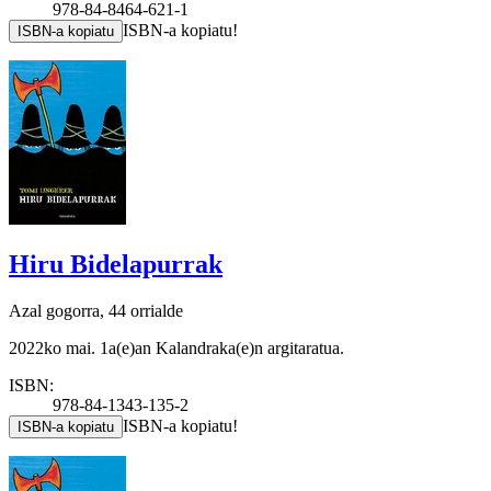
978-84-8464-621-1
ISBN-a kopiatu!
ISBN-a kopiatu
Hiru Bidelapurrak
Azal gogorra, 44 orrialde
2022ko mai. 1a(e)an Kalandraka(e)n argitaratua.
ISBN:
978-84-1343-135-2
ISBN-a kopiatu!
ISBN-a kopiatu