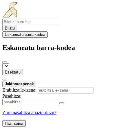
Bilatu
Eskaneatu barra-kodea
Eskaneatu barra-kodea
Ezeztatu
Jakinarazpenak
Erabiltzaile-izena:
Pasahitza:
Zure pasahitza ahaztu duzu?
Hasi saioa