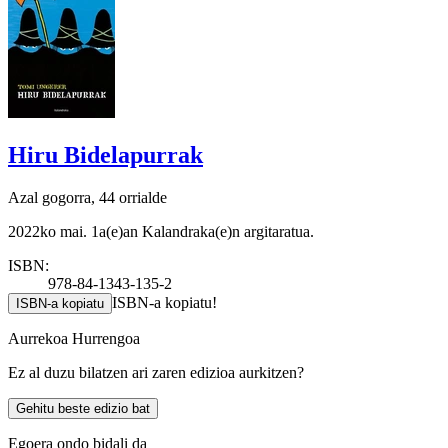
Hiru Bidelapurrak
Azal gogorra, 44 orrialde
2022ko mai. 1a(e)an Kalandraka(e)n argitaratua.
ISBN:
978-84-1343-135-2
ISBN-a kopiatu!
ISBN-a kopiatu
Aurrekoa
Hurrengoa
Ez al duzu bilatzen ari zaren edizioa aurkitzen?
Gehitu beste edizio bat
Egoera ondo bidali da