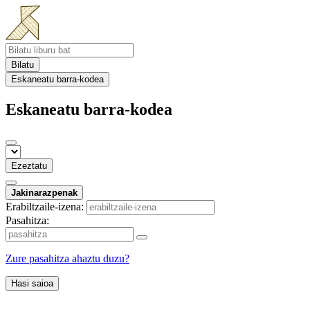
Bilatu
Eskaneatu barra-kodea
Eskaneatu barra-kodea
Ezeztatu
Jakinarazpenak
Erabiltzaile-izena:
Pasahitza:
Zure pasahitza ahaztu duzu?
Hasi saioa