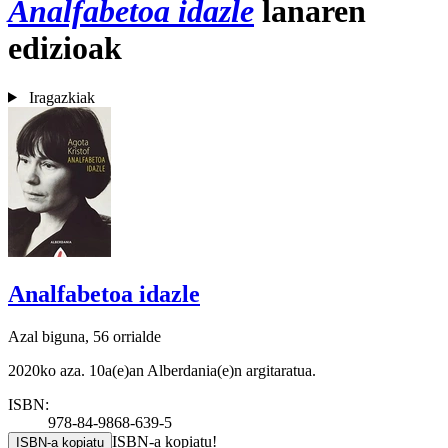
Analfabetoa idazle
lanaren
edizioak
Iragazkiak
Analfabetoa idazle
Azal biguna, 56 orrialde
2020ko aza. 10a(e)an Alberdania(e)n argitaratua.
ISBN:
978-84-9868-639-5
ISBN-a kopiatu!
ISBN-a kopiatu