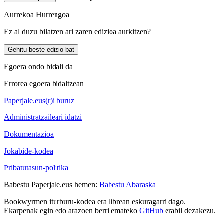
Aurrekoa
Hurrengoa
Ez al duzu bilatzen ari zaren edizioa aurkitzen?
Gehitu beste edizio bat
Egoera ondo bidali da
Errorea egoera bidaltzean
Paperjale.eus(r)i buruz
Administratzaileari idatzi
Dokumentazioa
Jokabide-kodea
Pribatutasun-politika
Babestu Paperjale.eus hemen:
Babestu Abaraska
Bookwyrmen iturburu-kodea era librean eskuragarri dago.
Ekarpenak egin edo arazoen berri emateko
GitHub
erabil dezakezu.