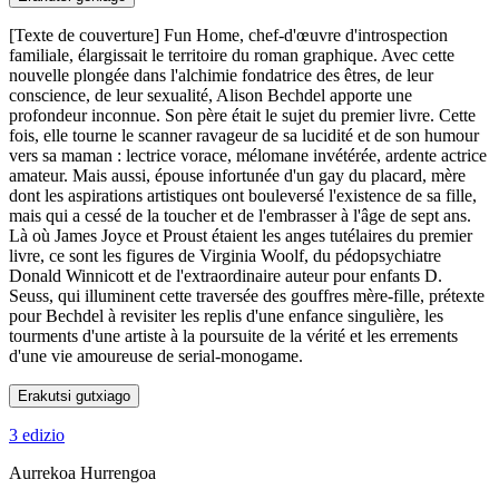
[Texte de couverture] Fun Home, chef-d'œuvre d'introspection
familiale, élargissait le territoire du roman graphique. Avec cette
nouvelle plongée dans l'alchimie fondatrice des êtres, de leur
conscience, de leur sexualité, Alison Bechdel apporte une
profondeur inconnue. Son père était le sujet du premier livre. Cette
fois, elle tourne le scanner ravageur de sa lucidité et de son humour
vers sa maman : lectrice vorace, mélomane invétérée, ardente actrice
amateur. Mais aussi, épouse infortunée d'un gay du placard, mère
dont les aspirations artistiques ont bouleversé l'existence de sa fille,
mais qui a cessé de la toucher et de l'embrasser à l'âge de sept ans.
Là où James Joyce et Proust étaient les anges tutélaires du premier
livre, ce sont les figures de Virginia Woolf, du pédopsychiatre
Donald Winnicott et de l'extraordinaire auteur pour enfants D.
Seuss, qui illuminent cette traversée des gouffres mère-fille, prétexte
pour Bechdel à revisiter les replis d'une enfance singulière, les
tourments d'une artiste à la poursuite de la vérité et les errements
d'une vie amoureuse de serial-monogame.
Erakutsi gutxiago
3 edizio
Aurrekoa
Hurrengoa