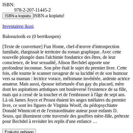
ISBN:
978-2-207-11445-2
ISBN-a kopiatu!
ISBN-a kopiatu
Inventairen ikusi
Baloraziorik ez
(0 berrikuspen)
[Texte de couverture] Fun Home, chef-d'œuvre d'introspection
familiale, élargissait le territoire du roman graphique. Avec cette
nouvelle plongée dans l'alchimie fondatrice des êtres, de leur
conscience, de leur sexualité, Alison Bechdel apporte une
profondeur inconnue. Son père était le sujet du premier livre. Cette
fois, elle tourne le scanner ravageur de sa lucidité et de son humour
vers sa maman : lectrice vorace, mélomane invétérée, ardente actrice
amateur. Mais aussi, épouse infortunée d'un gay du placard, mère
dont les aspirations artistiques ont bouleversé l'existence de sa fille,
mais qui a cessé de la toucher et de l'embrasser à l'âge de sept ans.
Là où James Joyce et Proust étaient les anges tutélaires du premier
livre, ce sont les figures de Virginia Woolf, du pédopsychiatre
Donald Winnicott et de l'extraordinaire auteur pour enfants D.
Seuss, qui illuminent cette traversée des gouffres mère-fille, prétexte
pour Bechdel à revisiter les replis d'une enfance …
Erakutsi gehiago