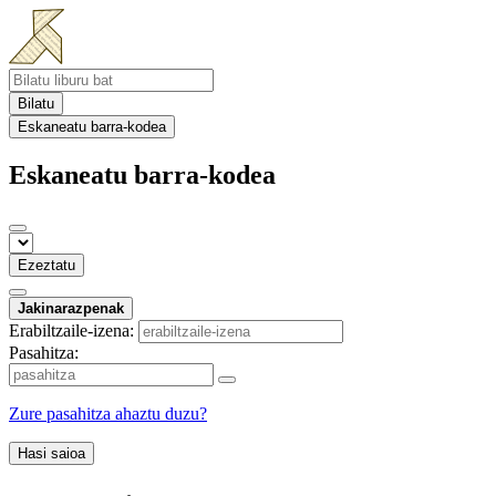
Bilatu
Eskaneatu barra-kodea
Eskaneatu barra-kodea
Ezeztatu
Jakinarazpenak
Erabiltzaile-izena:
Pasahitza:
Zure pasahitza ahaztu duzu?
Hasi saioa