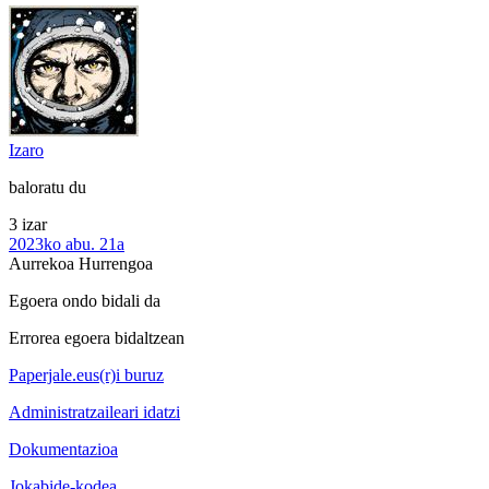
Izaro
baloratu du
3 izar
2023ko abu. 21a
Aurrekoa
Hurrengoa
Egoera ondo bidali da
Errorea egoera bidaltzean
Paperjale.eus(r)i buruz
Administratzaileari idatzi
Dokumentazioa
Jokabide-kodea