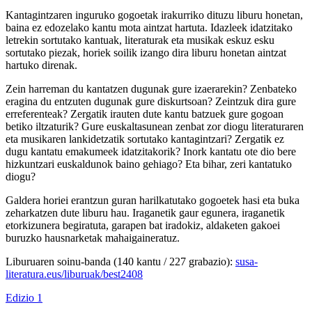
Kantagintzaren inguruko gogoetak irakurriko dituzu liburu honetan,
baina ez edozelako kantu mota aintzat hartuta. Idazleek idatzitako
letrekin sortutako kantuak, literaturak eta musikak eskuz esku
sortutako piezak, horiek soilik izango dira liburu honetan aintzat
hartuko direnak.
Zein harreman du kantatzen dugunak gure izaerarekin? Zenbateko
eragina du entzuten dugunak gure diskurtsoan? Zeintzuk dira gure
erreferenteak? Zergatik irauten dute kantu batzuek gure gogoan
betiko iltzaturik? Gure euskaltasunean zenbat zor diogu literaturaren
eta musikaren lankidetzatik sortutako kantagintzari? Zergatik ez
dugu kantatu emakumeek idatzitakorik? Inork kantatu ote dio bere
hizkuntzari euskaldunok baino gehiago? Eta bihar, zeri kantatuko
diogu?
Galdera horiei erantzun guran harilkatutako gogoetek hasi eta buka
zeharkatzen dute liburu hau. Iraganetik gaur egunera, iraganetik
etorkizunera begiratuta, garapen bat iradokiz, aldaketen gakoei
buruzko hausnarketak mahaigaineratuz.
Liburuaren soinu-banda (140 kantu / 227 grabazio):
susa-
literatura.eus/liburuak/best2408
Edizio 1