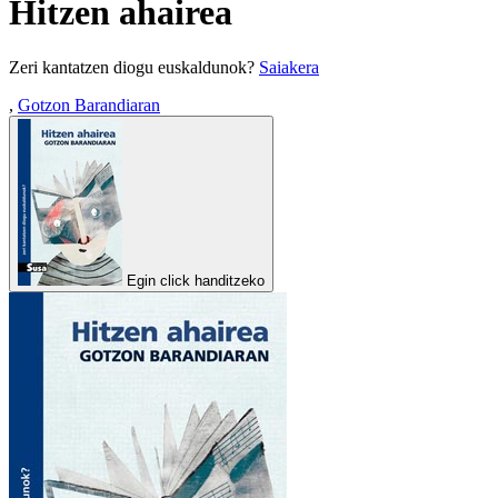
Hitzen ahairea
Zeri kantatzen diogu euskaldunok?
Saiakera
,
Gotzon Barandiaran
Egin click handitzeko