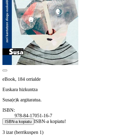
eBook, 184 orrialde
Euskara hizkuntza
Susa(e)k argitaratua.
ISBN:
978-84-17051-16-7
ISBN-a kopiatu!
ISBN-a kopiatu
3 izar
(berrikuspen 1)