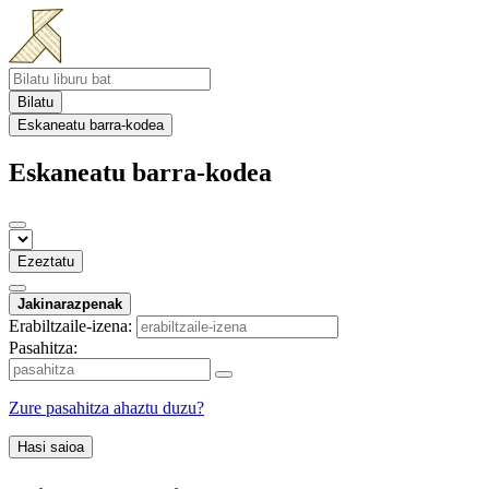
Bilatu
Eskaneatu barra-kodea
Eskaneatu barra-kodea
Ezeztatu
Jakinarazpenak
Erabiltzaile-izena:
Pasahitza:
Zure pasahitza ahaztu duzu?
Hasi saioa