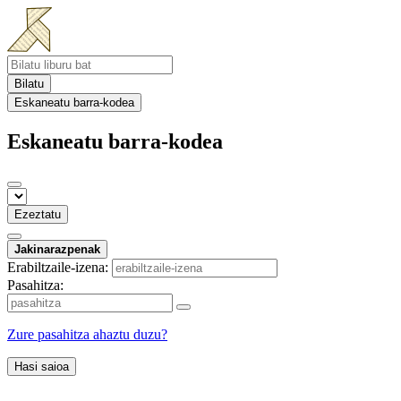
Bilatu
Eskaneatu barra-kodea
Eskaneatu barra-kodea
Ezeztatu
Jakinarazpenak
Erabiltzaile-izena:
Pasahitza:
Zure pasahitza ahaztu duzu?
Hasi saioa