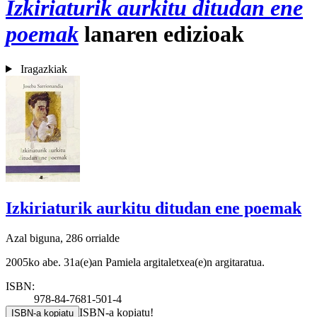
Izkiriaturik aurkitu ditudan ene
poemak
lanaren edizioak
Iragazkiak
Izkiriaturik aurkitu ditudan ene poemak
Azal biguna, 286 orrialde
2005ko abe. 31a(e)an Pamiela argitaletxea(e)n argitaratua.
ISBN:
978-84-7681-501-4
ISBN-a kopiatu!
ISBN-a kopiatu