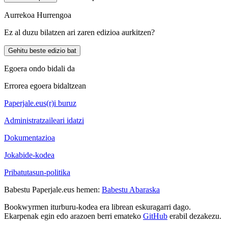
Aurrekoa
Hurrengoa
Ez al duzu bilatzen ari zaren edizioa aurkitzen?
Gehitu beste edizio bat
Egoera ondo bidali da
Errorea egoera bidaltzean
Paperjale.eus(r)i buruz
Administratzaileari idatzi
Dokumentazioa
Jokabide-kodea
Pribatutasun-politika
Babestu Paperjale.eus hemen:
Babestu Abaraska
Bookwyrmen iturburu-kodea era librean eskuragarri dago.
Ekarpenak egin edo arazoen berri emateko
GitHub
erabil dezakezu.