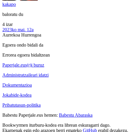
kakapo
baloratu du
4 izar
2023ko mai. 12a
Aurrekoa
Hurrengoa
Egoera ondo bidali da
Errorea egoera bidaltzean
Paperjale.eus(r)i buruz
Administratzaileari idatzi
Dokumentazioa
Jokabide-kodea
Pribatutasun-politika
Babestu Paperjale.eus hemen:
Babestu Abaraska
Bookwyrmen iturburu-kodea era librean eskuragarri dago.
Ekarpenak egin edo arazoen berri emateko
GitHub
erabil dezakezu.