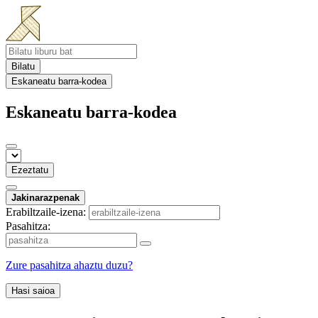
Bilatu
Eskaneatu barra-kodea
Eskaneatu barra-kodea
Ezeztatu
Jakinarazpenak
Erabiltzaile-izena:
Pasahitza:
Zure pasahitza ahaztu duzu?
Hasi saioa