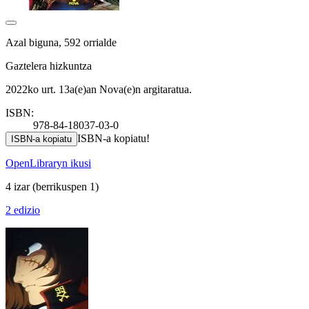
Azal biguna, 592 orrialde
Gaztelera hizkuntza
2022ko urt. 13a(e)an Nova(e)n argitaratua.
ISBN:
978-84-18037-03-0
ISBN-a kopiatu!
ISBN-a kopiatu
OpenLibraryn ikusi
4 izar
(berrikuspen 1)
2 edizio