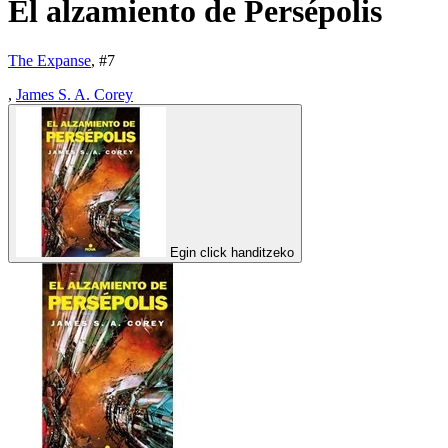
El alzamiento de Persépolis
The Expanse
, #
7
,
James S. A. Corey
Egin click handitzeko