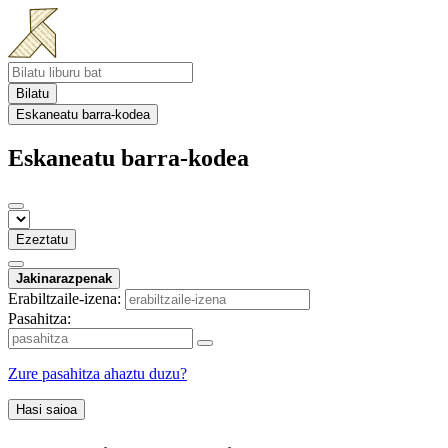
Bilatu
Eskaneatu barra-kodea
Eskaneatu barra-kodea
Ezeztatu
Jakinarazpenak
Erabiltzaile-izena:
Pasahitza:
Zure pasahitza ahaztu duzu?
Hasi saioa