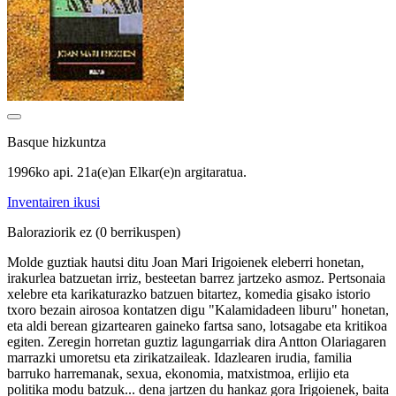
Basque hizkuntza
1996ko api. 21a(e)an Elkar(e)n argitaratua.
Inventairen ikusi
Baloraziorik ez
(0 berrikuspen)
Molde guztiak hautsi ditu Joan Mari Irigoienek eleberri honetan,
irakurlea batzuetan irriz, besteetan barrez jartzeko asmoz. Pertsonaia
xelebre eta karikaturazko batzuen bitartez, komedia gisako istorio
txoro bezain airosoa kontatzen digu "Kalamidadeen liburu" honetan,
eta aldi berean gizartearen gaineko fartsa sano, lotsagabe eta kritikoa
egiten. Zeregin horretan guztiz lagungarriak dira Antton Olariagaren
marrazki umoretsu eta zirikatzaileak. Idazlearen irudia, familia
barruko harremanak, sexua, ekonomia, matxistmoa, erlijio eta
politika modu batzuk... dena jartzen du hankaz gora Irigoienek, baita