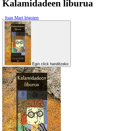
Kalamidadeen liburua
,
Joan Mari Irigoien
Egin click handitzeko