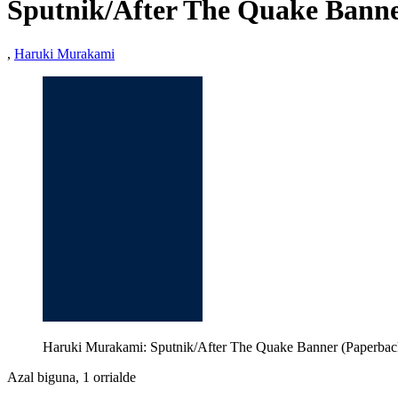
Sputnik/After The Quake Bann
,
Haruki Murakami
Haruki Murakami: Sputnik/After The Quake Banner (Paperbac
Azal biguna, 1 orrialde