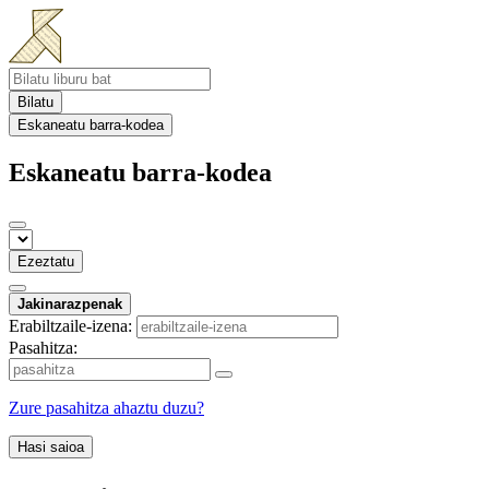
Bilatu
Eskaneatu barra-kodea
Eskaneatu barra-kodea
Ezeztatu
Jakinarazpenak
Erabiltzaile-izena:
Pasahitza:
Zure pasahitza ahaztu duzu?
Hasi saioa