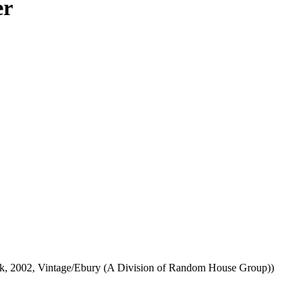
er
k, 2002, Vintage/Ebury (A Division of Random House Group))