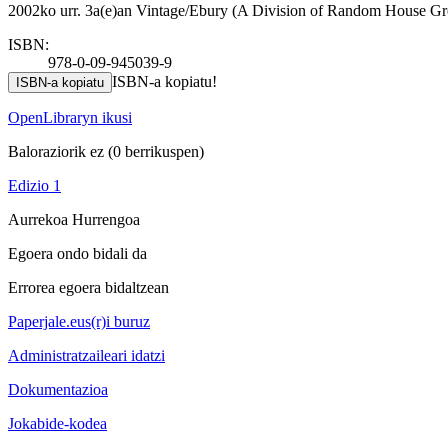
2002ko urr. 3a(e)an Vintage/Ebury (A Division of Random House Gro
ISBN:
978-0-09-945039-9
ISBN-a kopiatu!
ISBN-a kopiatu
OpenLibraryn ikusi
Baloraziorik ez
(0 berrikuspen)
Edizio 1
Aurrekoa
Hurrengoa
Egoera ondo bidali da
Errorea egoera bidaltzean
Paperjale.eus(r)i buruz
Administratzaileari idatzi
Dokumentazioa
Jokabide-kodea