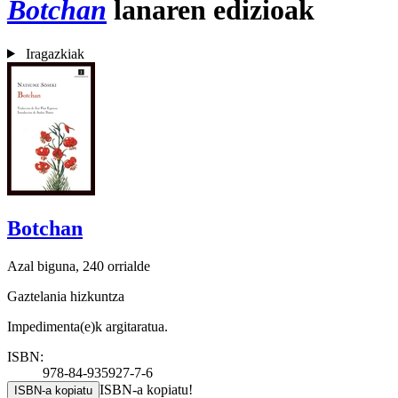
Botchan
lanaren edizioak
Iragazkiak
Botchan
Azal biguna, 240 orrialde
Gaztelania hizkuntza
Impedimenta(e)k argitaratua.
ISBN:
978-84-935927-7-6
ISBN-a kopiatu!
ISBN-a kopiatu