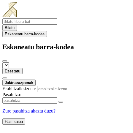
Bilatu
Eskaneatu barra-kodea
Eskaneatu barra-kodea
Ezeztatu
Jakinarazpenak
Erabiltzaile-izena:
Pasahitza:
Zure pasahitza ahaztu duzu?
Hasi saioa