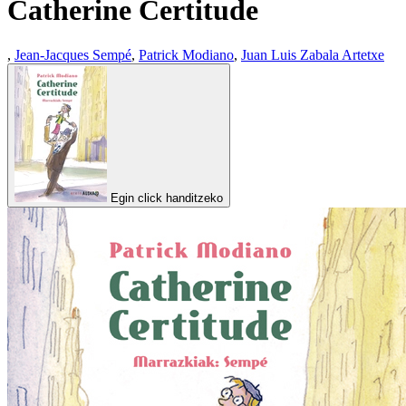
Catherine Certitude
,
Jean-Jacques Sempé
,
Patrick Modiano
,
Juan Luis Zabala Artetxe
Egin click handitzeko