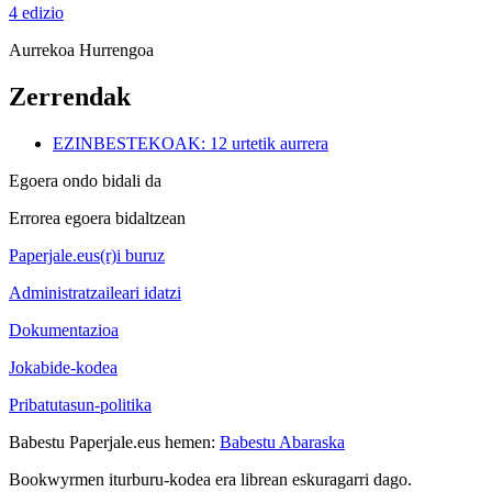
4 edizio
Aurrekoa
Hurrengoa
Zerrendak
EZINBESTEKOAK: 12 urtetik aurrera
Egoera ondo bidali da
Errorea egoera bidaltzean
Paperjale.eus(r)i buruz
Administratzaileari idatzi
Dokumentazioa
Jokabide-kodea
Pribatutasun-politika
Babestu Paperjale.eus hemen:
Babestu Abaraska
Bookwyrmen iturburu-kodea era librean eskuragarri dago.