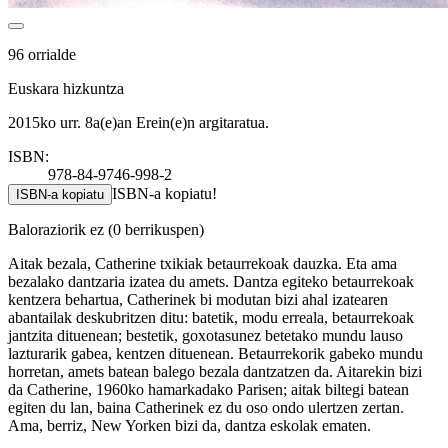
96 orrialde
Euskara hizkuntza
2015ko urr. 8a(e)an Erein(e)n argitaratua.
ISBN:
978-84-9746-998-2
ISBN-a kopiatu!
ISBN-a kopiatu
Baloraziorik ez
(0 berrikuspen)
Aitak bezala, Catherine txikiak betaurrekoak dauzka. Eta ama
bezalako dantzaria izatea du amets. Dantza egiteko betaurrekoak
kentzera behartua, Catherinek bi modutan bizi ahal izatearen
abantailak deskubritzen ditu: batetik, modu erreala, betaurrekoak
jantzita dituenean; bestetik, goxotasunez betetako mundu lauso
lazturarik gabea, kentzen dituenean. Betaurrekorik gabeko mundu
horretan, amets batean balego bezala dantzatzen da. Aitarekin bizi
da Catherine, 1960ko hamarkadako Parisen; aitak biltegi batean
egiten du lan, baina Catherinek ez du oso ondo ulertzen zertan.
Ama, berriz, New Yorken bizi da, dantza eskolak ematen.