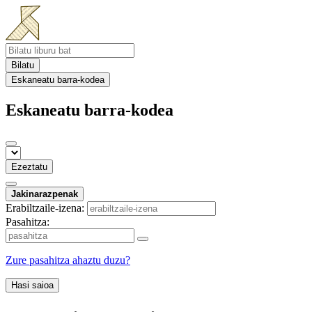
Bilatu
Eskaneatu barra-kodea
Eskaneatu barra-kodea
Ezeztatu
Jakinarazpenak
Erabiltzaile-izena:
Pasahitza:
Zure pasahitza ahaztu duzu?
Hasi saioa