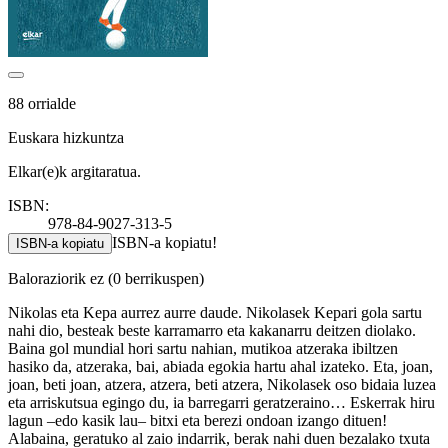
88 orrialde
Euskara hizkuntza
Elkar(e)k argitaratua.
ISBN:
978-84-9027-313-5
ISBN-a kopiatu!
ISBN-a kopiatu
Baloraziorik ez
(0 berrikuspen)
Nikolas eta Kepa aurrez aurre daude. Nikolasek Kepari gola sartu
nahi dio, besteak beste karramarro eta kakanarru deitzen diolako.
Baina gol mundial hori sartu nahian, mutikoa atzeraka ibiltzen
hasiko da, atzeraka, bai, abiada egokia hartu ahal izateko. Eta, joan,
joan, beti joan, atzera, atzera, beti atzera, Nikolasek oso bidaia luzea
eta arriskutsua egingo du, ia barregarri geratzeraino… Eskerrak hiru
lagun –edo kasik lau– bitxi eta berezi ondoan izango dituen!
Alabaina, geratuko al zaio indarrik, berak nahi duen bezalako txuta