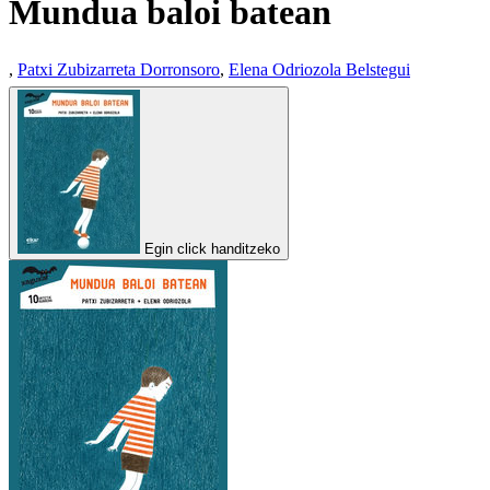
Mundua baloi batean
,
Patxi Zubizarreta Dorronsoro
,
Elena Odriozola Belstegui
Egin click handitzeko