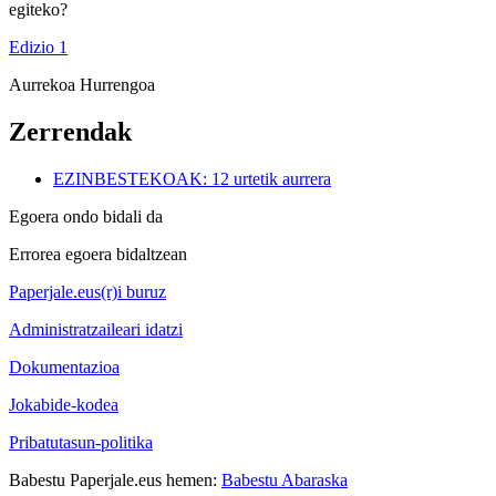
egiteko?
Edizio 1
Aurrekoa
Hurrengoa
Zerrendak
EZINBESTEKOAK: 12 urtetik aurrera
Egoera ondo bidali da
Errorea egoera bidaltzean
Paperjale.eus(r)i buruz
Administratzaileari idatzi
Dokumentazioa
Jokabide-kodea
Pribatutasun-politika
Babestu Paperjale.eus hemen:
Babestu Abaraska