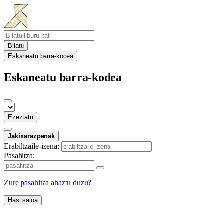
Bilatu
Eskaneatu barra-kodea
Eskaneatu barra-kodea
Ezeztatu
Jakinarazpenak
Erabiltzaile-izena:
Pasahitza:
Zure pasahitza ahaztu duzu?
Hasi saioa