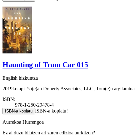
Haunting of Tram Car 015
English hizkuntza
2019ko api. 5a(e)an Doherty Associates, LLC, Tom(e)n argitaratua.
ISBN:
978-1-250-29478-4
ISBN-a kopiatu!
ISBN-a kopiatu
Aurrekoa
Hurrengoa
Ez al duzu bilatzen ari zaren edizioa aurkitzen?