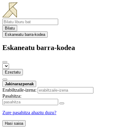
Bilatu
Eskaneatu barra-kodea
Eskaneatu barra-kodea
Ezeztatu
Jakinarazpenak
Erabiltzaile-izena:
Pasahitza:
Zure pasahitza ahaztu duzu?
Hasi saioa