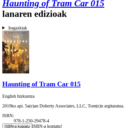
Haunting of Tram Car 015
lanaren edizioak
Iragazkiak
Haunting of Tram Car 015
English hizkuntza
2019ko api. 5a(e)an Doherty Associates, LLC, Tom(e)n argitaratua.
ISBN:
978-1-250-29478-4
ISBN-a kopiatu!
ISBN-a kopiatu