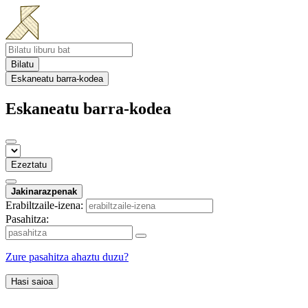
Bilatu
Eskaneatu barra-kodea
Eskaneatu barra-kodea
Ezeztatu
Jakinarazpenak
Erabiltzaile-izena:
Pasahitza:
Zure pasahitza ahaztu duzu?
Hasi saioa