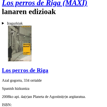
Los perros de Riga (MAXI)
lanaren edizioak
Iragazkiak
Los perros de Riga
Azal gogorra, 334 orrialde
Spanish hizkuntza
2008ko api. 4a(e)an Planeta de Agostini(e)n argitaratua.
ISBN: