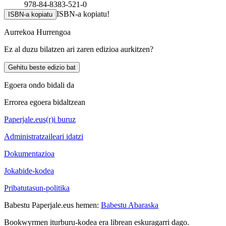
978-84-8383-521-0
ISBN-a kopiatu!
ISBN-a kopiatu
Aurrekoa
Hurrengoa
Ez al duzu bilatzen ari zaren edizioa aurkitzen?
Gehitu beste edizio bat
Egoera ondo bidali da
Errorea egoera bidaltzean
Paperjale.eus(r)i buruz
Administratzaileari idatzi
Dokumentazioa
Jokabide-kodea
Pribatutasun-politika
Babestu Paperjale.eus hemen:
Babestu Abaraska
Bookwyrmen iturburu-kodea era librean eskuragarri dago.