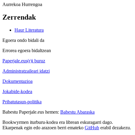
Aurrekoa
Hurrengoa
Zerrendak
Haur Literatura
Egoera ondo bidali da
Errorea egoera bidaltzean
Paperjale.eus(r)i buruz
Administratzaileari idatzi
Dokumentazioa
Jokabide-kodea
Pribatutasun-politika
Babestu Paperjale.eus hemen:
Babestu Abaraska
Bookwyrmen iturburu-kodea era librean eskuragarri dago.
Ekarpenak egin edo arazoen berri emateko
GitHub
erabil dezakezu.