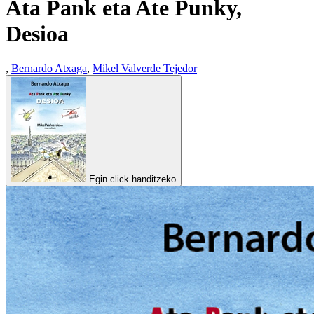
Ata Pank eta Ate Punky,
Desioa
,
Bernardo Atxaga
,
Mikel Valverde Tejedor
Egin click handitzeko