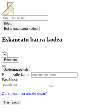
Bilatu
Eskaneatu barra-kodea
Eskaneatu barra-kodea
Ezeztatu
Jakinarazpenak
Erabiltzaile-izena:
Pasahitza:
Zure pasahitza ahaztu duzu?
Hasi saioa