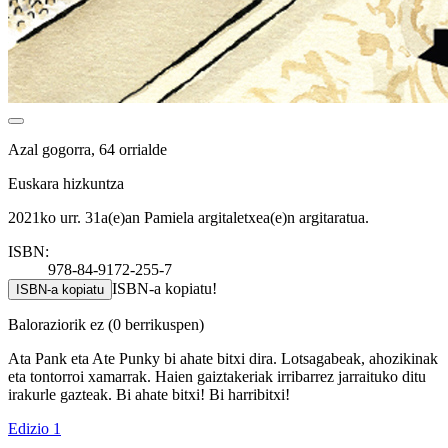
Azal gogorra, 64 orrialde
Euskara hizkuntza
2021ko urr. 31a(e)an Pamiela argitaletxea(e)n argitaratua.
ISBN:
978-84-9172-255-7
ISBN-a kopiatu!
ISBN-a kopiatu
Baloraziorik ez
(0 berrikuspen)
Ata Pank eta Ate Punky bi ahate bitxi dira. Lotsagabeak, ahozikinak
eta tontorroi xamarrak. Haien gaiztakeriak irribarrez jarraituko ditu
irakurle gazteak. Bi ahate bitxi! Bi harribitxi!
Edizio 1