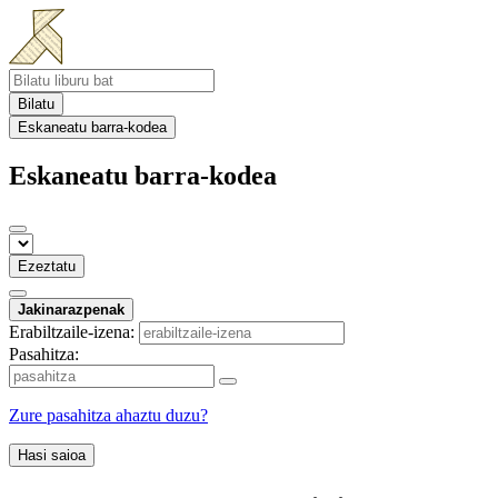
Bilatu
Eskaneatu barra-kodea
Eskaneatu barra-kodea
Ezeztatu
Jakinarazpenak
Erabiltzaile-izena:
Pasahitza:
Zure pasahitza ahaztu duzu?
Hasi saioa