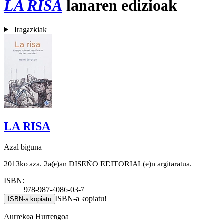
LA RISA
lanaren edizioak
Iragazkiak
LA RISA
Azal biguna
2013ko aza. 2a(e)an DISEÑO EDITORIAL(e)n argitaratua.
ISBN:
978-987-4086-03-7
ISBN-a kopiatu!
ISBN-a kopiatu
Aurrekoa
Hurrengoa