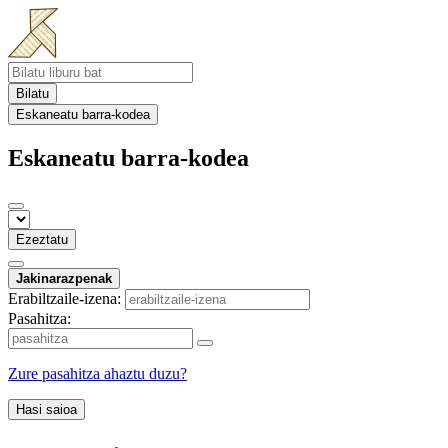
Bilatu
Eskaneatu barra-kodea
Eskaneatu barra-kodea
Ezeztatu
Jakinarazpenak
Erabiltzaile-izena:
Pasahitza:
Zure pasahitza ahaztu duzu?
Hasi saioa