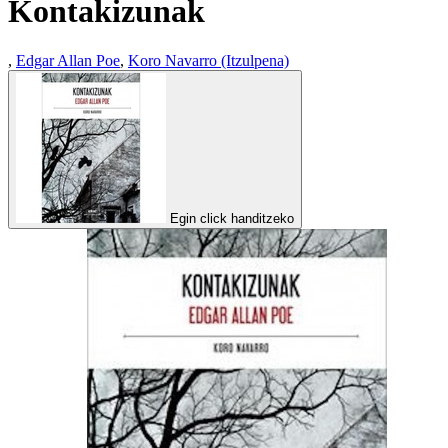
Kontakizunak
,
Edgar Allan Poe
,
Koro Navarro (Itzulpena)
Egin click handitzeko