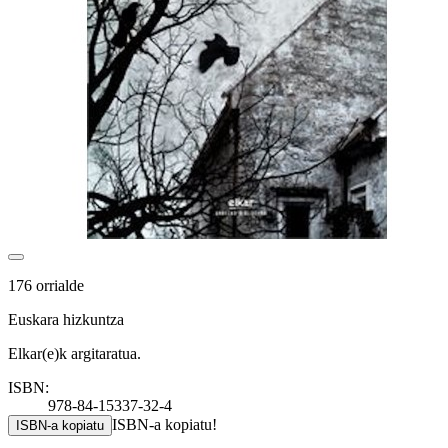
176 orrialde
Euskara hizkuntza
Elkar(e)k argitaratua.
ISBN:
978-84-15337-32-4
ISBN-a kopiatu!
ISBN-a kopiatu