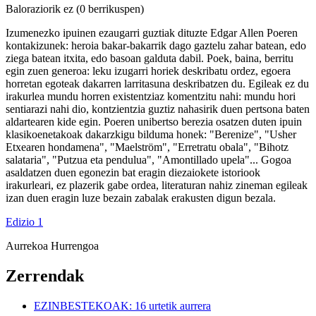
Baloraziorik ez
(0 berrikuspen)
Izumenezko ipuinen ezaugarri guztiak dituzte Edgar Allen Poeren
kontakizunek: heroia bakar-bakarrik dago gaztelu zahar batean, edo
ziega batean itxita, edo basoan galduta dabil. Poek, baina, berritu
egin zuen generoa: leku izugarri horiek deskribatu ordez, egoera
horretan egoteak dakarren larritasuna deskribatzen du. Egileak ez du
irakurlea mundu horren existentziaz komentzitu nahi: mundu hori
sentiarazi nahi dio, kontzientzia guztiz nahasirik duen pertsona baten
aldartearen kide egin. Poeren unibertso berezia osatzen duten ipuin
klasikoenetakoak dakarzkigu bilduma honek: "Berenize", "Usher
Etxearen hondamena", "Maelström", "Erretratu obala", "Bihotz
salataria", "Putzua eta pendulua", "Amontillado upela"... Gogoa
asaldatzen duen egonezin bat eragin diezaiokete istoriook
irakurleari, ez plazerik gabe ordea, literaturan nahiz zineman egileak
izan duen eragin luze bezain zabalak erakusten digun bezala.
Edizio 1
Aurrekoa
Hurrengoa
Zerrendak
EZINBESTEKOAK: 16 urtetik aurrera