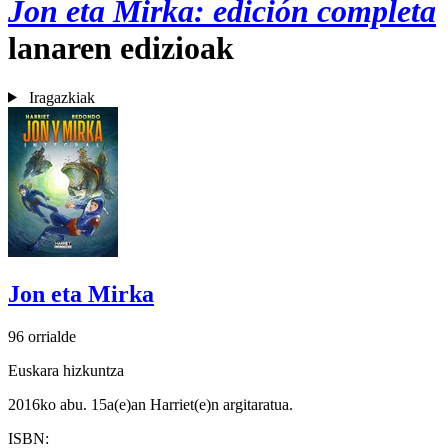
Jon eta Mirka: edición completa
lanaren edizioak
Iragazkiak
Jon eta Mirka
96 orrialde
Euskara hizkuntza
2016ko abu. 15a(e)an Harriet(e)n argitaratua.
ISBN: