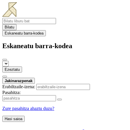
Bilatu
Eskaneatu barra-kodea
Eskaneatu barra-kodea
Ezeztatu
Jakinarazpenak
Erabiltzaile-izena:
Pasahitza:
Zure pasahitza ahaztu duzu?
Hasi saioa