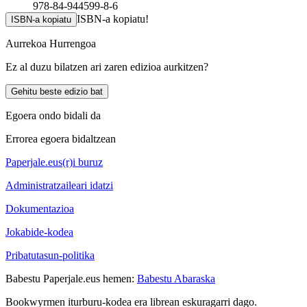
978-84-944599-8-6
ISBN-a kopiatu!
ISBN-a kopiatu
Aurrekoa
Hurrengoa
Ez al duzu bilatzen ari zaren edizioa aurkitzen?
Gehitu beste edizio bat
Egoera ondo bidali da
Errorea egoera bidaltzean
Paperjale.eus(r)i buruz
Administratzaileari idatzi
Dokumentazioa
Jokabide-kodea
Pribatutasun-politika
Babestu Paperjale.eus hemen:
Babestu Abaraska
Bookwyrmen iturburu-kodea era librean eskuragarri dago.