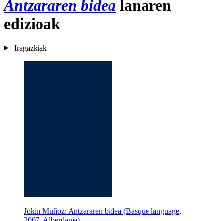
Antzararen bidea
lanaren
edizioak
Iragazkiak
Jokin Muñoz: Antzararen bidea (Basque language,
2007, Alberdania)