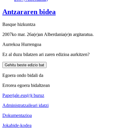
Antzararen bidea
Basque hizkuntza
2007ko mar. 26a(e)an Alberdania(e)n argitaratua.
Aurrekoa
Hurrengoa
Ez al duzu bilatzen ari zaren edizioa aurkitzen?
Gehitu beste edizio bat
Egoera ondo bidali da
Errorea egoera bidaltzean
Paperjale.eus(r)i buruz
Administratzaileari idatzi
Dokumentazioa
Jokabide-kodea