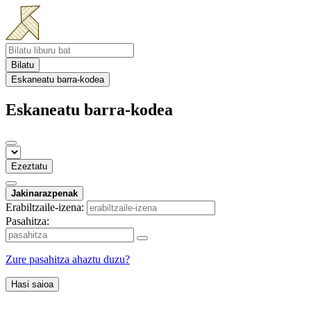
Bilatu
Eskaneatu barra-kodea
Eskaneatu barra-kodea
Ezeztatu
Jakinarazpenak
Erabiltzaile-izena:
Pasahitza:
Zure pasahitza ahaztu duzu?
Hasi saioa