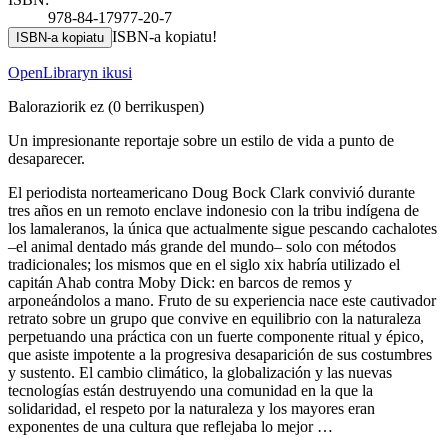
978-84-17977-20-7
ISBN-a kopiatu!
ISBN-a kopiatu
OpenLibraryn ikusi
Baloraziorik ez
(0 berrikuspen)
Un impresionante reportaje sobre un estilo de vida a punto de
desaparecer.
El periodista norteamericano Doug Bock Clark convivió durante
tres años en un remoto enclave indonesio con la tribu indígena de
los lamaleranos, la única que actualmente sigue pescando cachalotes
–el animal dentado más grande del mundo– solo con métodos
tradicionales; los mismos que en el siglo xix habría utilizado el
capitán Ahab contra Moby Dick: en barcos de remos y
arponeándolos a mano. Fruto de su experiencia nace este cautivador
retrato sobre un grupo que convive en equilibrio con la naturaleza
perpetuando una práctica con un fuerte componente ritual y épico,
que asiste impotente a la progresiva desaparición de sus costumbres
y sustento. El cambio climático, la globalización y las nuevas
tecnologías están destruyendo una comunidad en la que la
solidaridad, el respeto por la naturaleza y los mayores eran
exponentes de una cultura que reflejaba lo mejor …