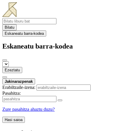
Bilatu
Eskaneatu barra-kodea
Eskaneatu barra-kodea
Ezeztatu
Jakinarazpenak
Erabiltzaile-izena:
Pasahitza:
Zure pasahitza ahaztu duzu?
Hasi saioa