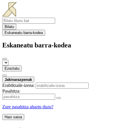
Bilatu
Eskaneatu barra-kodea
Eskaneatu barra-kodea
Ezeztatu
Jakinarazpenak
Erabiltzaile-izena:
Pasahitza:
Zure pasahitza ahaztu duzu?
Hasi saioa