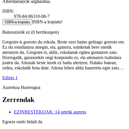
Alberdania(e)k argitaratua.
ISBN:
978-84-96310-08-7
ISBN-a kopiatu!
ISBN-a kopiatu
Baloraziorik ez
(0 berrikuspen)
Gregoire-k gorroto du eskola. Beste ezer baino gehiago gorroto ere.
Ez du estudiatzea atsegin, eta, gainera, soinketak bere onetik
ateratzen du. Gregoire-ri, aldiz, eskulanak egitea gustatzen zaio.
Horregatik, gurasoekin ongi konpondu ez, eta aitonaren txabolara
joaten da. Aitonak beste inork ez baitu ulertzen. Halako batean,
ordea, eskolatik bota dute. Aitona lehen aldiz haserretu egin zaio…
Edizio 1
Aurrekoa
Hurrengoa
Zerrendak
EZINBESTEKOAK: 14 urtetik aurrera
Egoera ondo bidali da