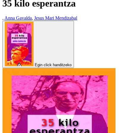
35 kilo esperantza
,
Anna Gavalda
,
Jesus Mari Mendizabal
Egin click handitzeko