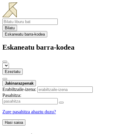
Bilatu
Eskaneatu barra-kodea
Eskaneatu barra-kodea
Ezeztatu
Jakinarazpenak
Erabiltzaile-izena:
Pasahitza:
Zure pasahitza ahaztu duzu?
Hasi saioa