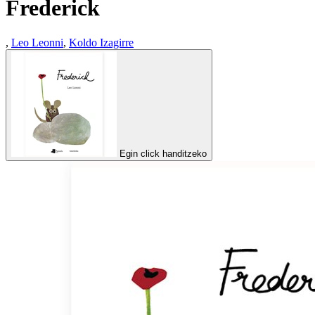
Frederick
,
Leo Leonni
,
Koldo Izagirre
Egin click handitzeko