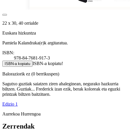
22 x 30, 40 orrialde
Euskara hizkuntza
Pamiela Kalandraka(e)k argitaratua.
ISBN:
978-84-7681-917-3
ISBN-a kopiatu!
ISBN-a kopiatu
Baloraziorik ez
(0 berrikuspen)
Sagutxo guztiak saiatzen ziren ahaleginean, negurako hazkurria
biltzen. Guztiak... Frederick izan ezik, berak koloreak eta eguzki
printzak biltzen baitzituen.
Edizio 1
Aurrekoa
Hurrengoa
Zerrendak