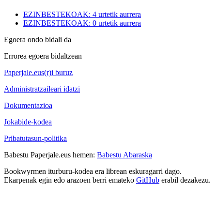
EZINBESTEKOAK: 4 urtetik aurrera
EZINBESTEKOAK: 0 urtetik aurrera
Egoera ondo bidali da
Errorea egoera bidaltzean
Paperjale.eus(r)i buruz
Administratzaileari idatzi
Dokumentazioa
Jokabide-kodea
Pribatutasun-politika
Babestu Paperjale.eus hemen:
Babestu Abaraska
Bookwyrmen iturburu-kodea era librean eskuragarri dago.
Ekarpenak egin edo arazoen berri emateko
GitHub
erabil dezakezu.