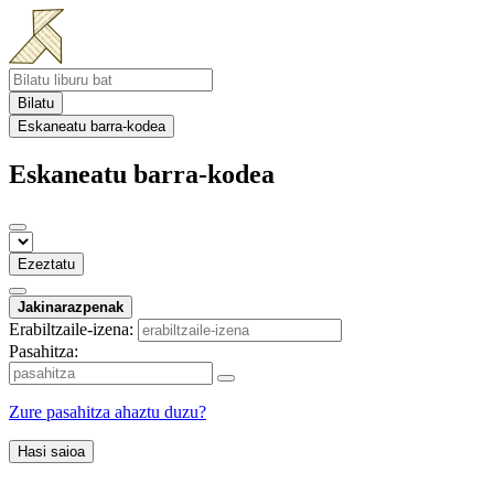
Bilatu
Eskaneatu barra-kodea
Eskaneatu barra-kodea
Ezeztatu
Jakinarazpenak
Erabiltzaile-izena:
Pasahitza:
Zure pasahitza ahaztu duzu?
Hasi saioa