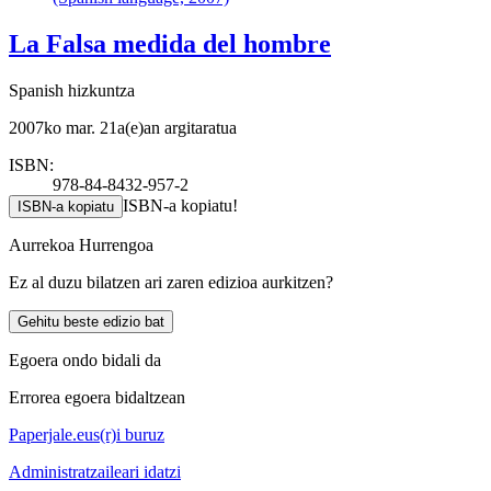
La Falsa medida del hombre
Spanish hizkuntza
2007ko mar. 21a(e)an argitaratua
ISBN:
978-84-8432-957-2
ISBN-a kopiatu!
ISBN-a kopiatu
Aurrekoa
Hurrengoa
Ez al duzu bilatzen ari zaren edizioa aurkitzen?
Gehitu beste edizio bat
Egoera ondo bidali da
Errorea egoera bidaltzean
Paperjale.eus(r)i buruz
Administratzaileari idatzi