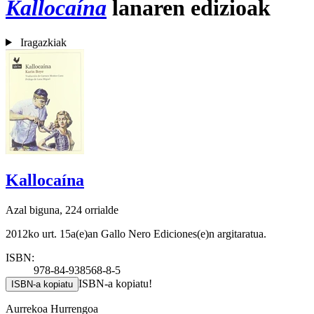
Kallocaína
lanaren edizioak
Iragazkiak
Kallocaína
Azal biguna, 224 orrialde
2012ko urt. 15a(e)an Gallo Nero Ediciones(e)n argitaratua.
ISBN:
978-84-938568-8-5
ISBN-a kopiatu!
ISBN-a kopiatu
Aurrekoa
Hurrengoa