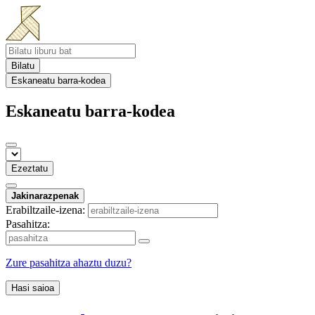
Bilatu
Eskaneatu barra-kodea
Eskaneatu barra-kodea
Ezeztatu
Jakinarazpenak
Erabiltzaile-izena:
Pasahitza:
Zure pasahitza ahaztu duzu?
Hasi saioa