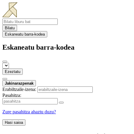
Bilatu
Eskaneatu barra-kodea
Eskaneatu barra-kodea
Ezeztatu
Jakinarazpenak
Erabiltzaile-izena:
Pasahitza:
Zure pasahitza ahaztu duzu?
Hasi saioa