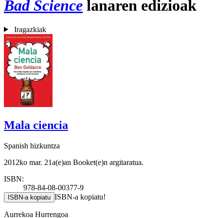
Bad Science
lanaren edizioak
Iragazkiak
Mala ciencia
Spanish hizkuntza
2012ko mar. 21a(e)an Booket(e)n argitaratua.
ISBN:
978-84-08-00377-9
ISBN-a kopiatu!
ISBN-a kopiatu
Aurrekoa
Hurrengoa