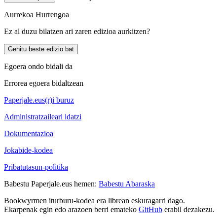
Aurrekoa
Hurrengoa
Ez al duzu bilatzen ari zaren edizioa aurkitzen?
Gehitu beste edizio bat
Egoera ondo bidali da
Errorea egoera bidaltzean
Paperjale.eus(r)i buruz
Administratzaileari idatzi
Dokumentazioa
Jokabide-kodea
Pribatutasun-politika
Babestu Paperjale.eus hemen:
Babestu Abaraska
Bookwyrmen iturburu-kodea era librean eskuragarri dago.
Ekarpenak egin edo arazoen berri emateko
GitHub
erabil dezakezu.