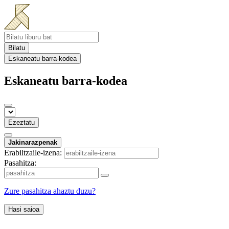
Bilatu
Eskaneatu barra-kodea
Eskaneatu barra-kodea
Ezeztatu
Jakinarazpenak
Erabiltzaile-izena:
Pasahitza:
Zure pasahitza ahaztu duzu?
Hasi saioa