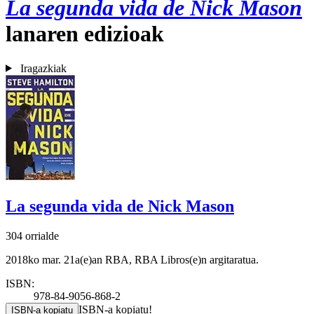
La segunda vida de Nick Mason
lanaren edizioak
Iragazkiak
La segunda vida de Nick Mason
304 orrialde
2018ko mar. 21a(e)an RBA, RBA Libros(e)n argitaratua.
ISBN:
978-84-9056-868-2
ISBN-a kopiatu!
ISBN-a kopiatu