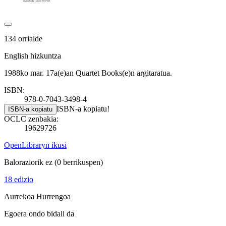
134 orrialde
English hizkuntza
1988ko mar. 17a(e)an Quartet Books(e)n argitaratua.
ISBN:
978-0-7043-3498-4
ISBN-a kopiatu!
ISBN-a kopiatu
OCLC zenbakia:
19629726
OpenLibraryn ikusi
Baloraziorik ez
(0 berrikuspen)
18 edizio
Aurrekoa
Hurrengoa
Egoera ondo bidali da