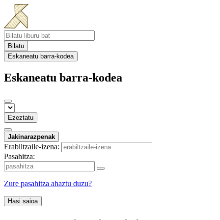
Bilatu
Eskaneatu barra-kodea
Eskaneatu barra-kodea
Ezeztatu
Jakinarazpenak
Erabiltzaile-izena:
Pasahitza:
Zure pasahitza ahaztu duzu?
Hasi saioa