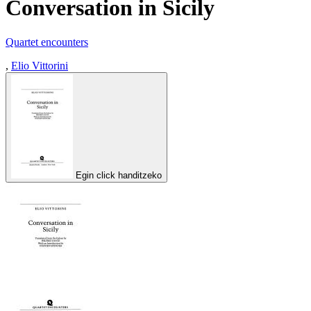
Conversation in Sicily
Quartet encounters
,
Elio Vittorini
Egin click handitzeko