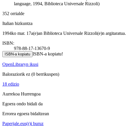
language, 1994, Biblioteca Universale Rizzoli)
352 orrialde
Italian hizkuntza
1994ko mar. 17a(e)an Biblioteca Universale Rizzoli(e)n argitaratua.
ISBN:
978-88-17-13670-9
ISBN-a kopiatu!
ISBN-a kopiatu
OpenLibraryn ikusi
Baloraziorik ez
(0 berrikuspen)
18 edizio
Aurrekoa
Hurrengoa
Egoera ondo bidali da
Errorea egoera bidaltzean
Paperjale.eus(r)i buruz