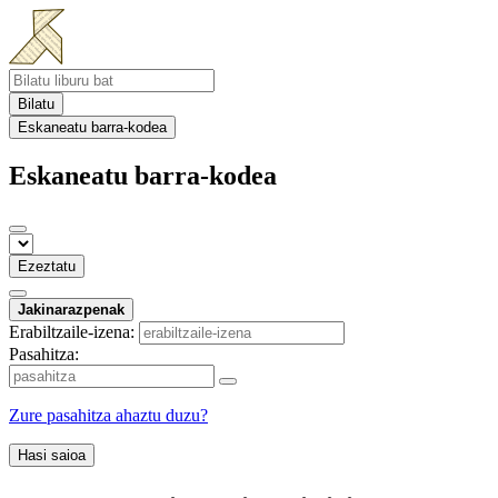
Bilatu
Eskaneatu barra-kodea
Eskaneatu barra-kodea
Ezeztatu
Jakinarazpenak
Erabiltzaile-izena:
Pasahitza:
Zure pasahitza ahaztu duzu?
Hasi saioa