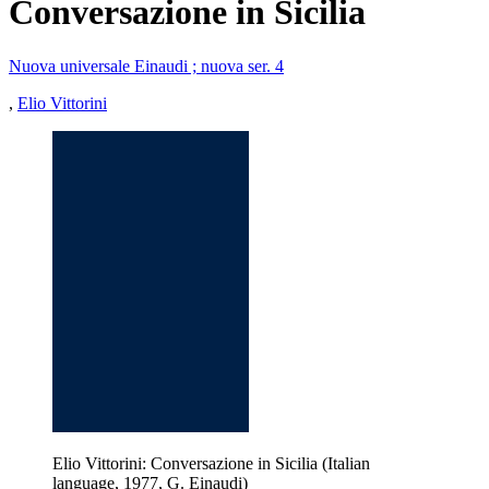
Conversazione in Sicilia
Nuova universale Einaudi ; nuova ser. 4
,
Elio Vittorini
Elio Vittorini: Conversazione in Sicilia (Italian
language, 1977, G. Einaudi)