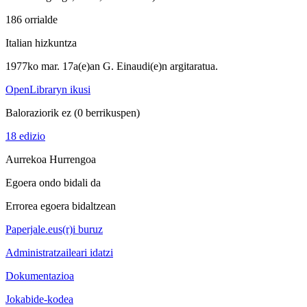
186 orrialde
Italian hizkuntza
1977ko mar. 17a(e)an G. Einaudi(e)n argitaratua.
OpenLibraryn ikusi
Baloraziorik ez
(0 berrikuspen)
18 edizio
Aurrekoa
Hurrengoa
Egoera ondo bidali da
Errorea egoera bidaltzean
Paperjale.eus(r)i buruz
Administratzaileari idatzi
Dokumentazioa
Jokabide-kodea