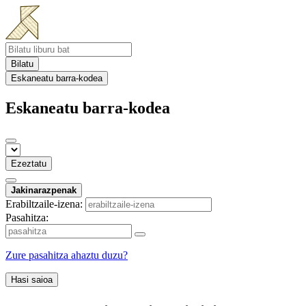
Bilatu
Eskaneatu barra-kodea
Eskaneatu barra-kodea
Ezeztatu
Jakinarazpenak
Erabiltzaile-izena:
Pasahitza:
Zure pasahitza ahaztu duzu?
Hasi saioa