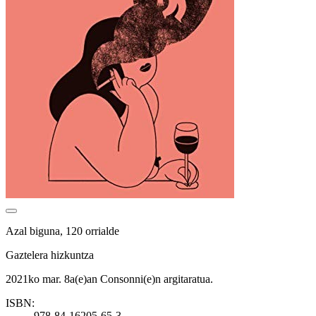
Azal biguna, 120 orrialde
Gaztelera hizkuntza
2021ko mar. 8a(e)an Consonni(e)n argitaratua.
ISBN:
978-84-16205-65-3