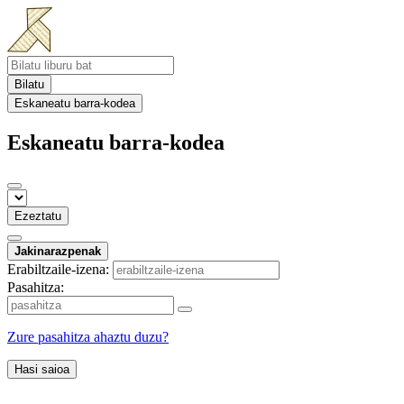
Bilatu
Eskaneatu barra-kodea
Eskaneatu barra-kodea
Ezeztatu
Jakinarazpenak
Erabiltzaile-izena:
Pasahitza:
Zure pasahitza ahaztu duzu?
Hasi saioa