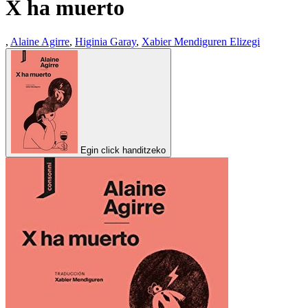
X ha muerto
,
Alaine Agirre
,
Higinia Garay
,
Xabier Mendiguren Elizegi
Egin click handitzeko