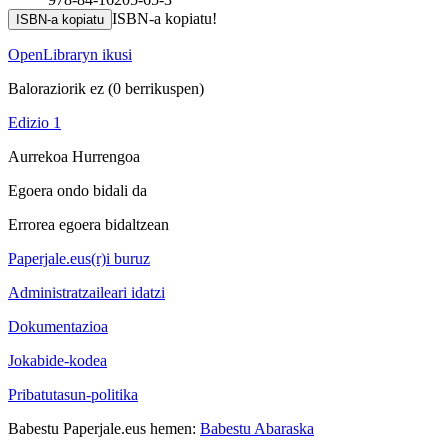
ISBN-a kopiatu!
ISBN-a kopiatu
OpenLibraryn ikusi
Baloraziorik ez
(0 berrikuspen)
Edizio 1
Aurrekoa
Hurrengoa
Egoera ondo bidali da
Errorea egoera bidaltzean
Paperjale.eus(r)i buruz
Administratzaileari idatzi
Dokumentazioa
Jokabide-kodea
Pribatutasun-politika
Babestu Paperjale.eus hemen:
Babestu Abaraska