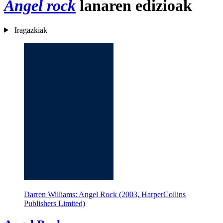
Angel rock
lanaren edizioak
Iragazkiak
Darren Williams: Angel Rock (2003, HarperCollins
Publishers Limited)