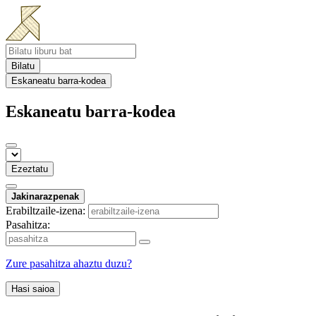
Bilatu
Eskaneatu barra-kodea
Eskaneatu barra-kodea
Ezeztatu
Jakinarazpenak
Erabiltzaile-izena:
Pasahitza:
Zure pasahitza ahaztu duzu?
Hasi saioa