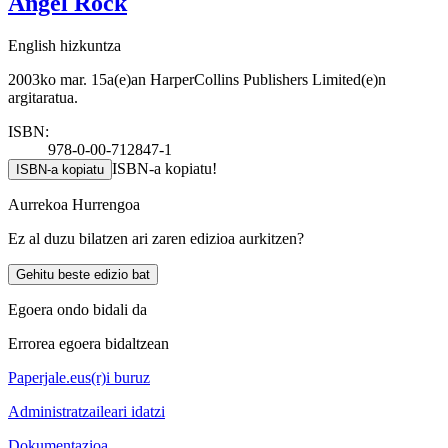
Angel Rock
English hizkuntza
2003ko mar. 15a(e)an HarperCollins Publishers Limited(e)n
argitaratua.
ISBN:
978-0-00-712847-1
ISBN-a kopiatu!
ISBN-a kopiatu
Aurrekoa
Hurrengoa
Ez al duzu bilatzen ari zaren edizioa aurkitzen?
Gehitu beste edizio bat
Egoera ondo bidali da
Errorea egoera bidaltzean
Paperjale.eus(r)i buruz
Administratzaileari idatzi
Dokumentazioa