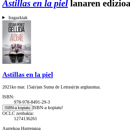
Astillas en la piel
lanaren edizio
Iragazkiak
Astillas en la piel
2021ko mar. 15a(e)an Suma de Letras(e)n argitaratua.
ISBN:
978-978-8491-29-3
ISBN-a kopiatu!
ISBN-a kopiatu
OCLC zenbakia:
1274136261
Aurrekoa
Hurrengoa