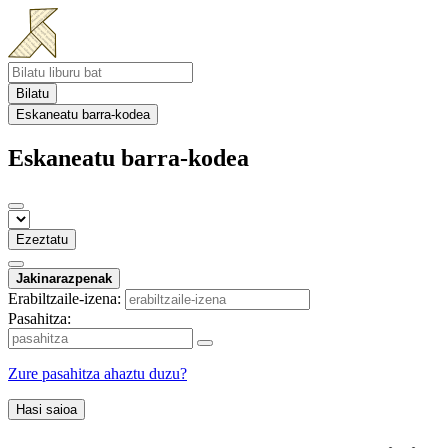
Bilatu
Eskaneatu barra-kodea
Eskaneatu barra-kodea
Ezeztatu
Jakinarazpenak
Erabiltzaile-izena:
Pasahitza:
Zure pasahitza ahaztu duzu?
Hasi saioa