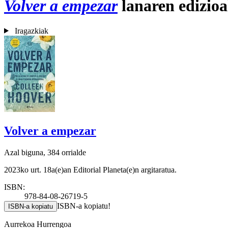
Volver a empezar
lanaren edizio
Iragazkiak
Volver a empezar
Azal biguna, 384 orrialde
2023ko urt. 18a(e)an Editorial Planeta(e)n argitaratua.
ISBN:
978-84-08-26719-5
ISBN-a kopiatu!
ISBN-a kopiatu
Aurrekoa
Hurrengoa