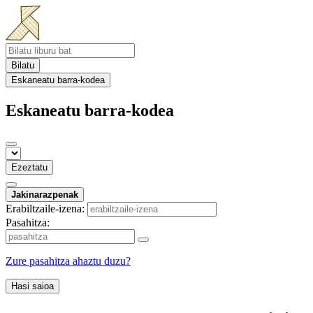
Bilatu
Eskaneatu barra-kodea
Eskaneatu barra-kodea
Ezeztatu
Jakinarazpenak
Erabiltzaile-izena:
Pasahitza:
Zure pasahitza ahaztu duzu?
Hasi saioa