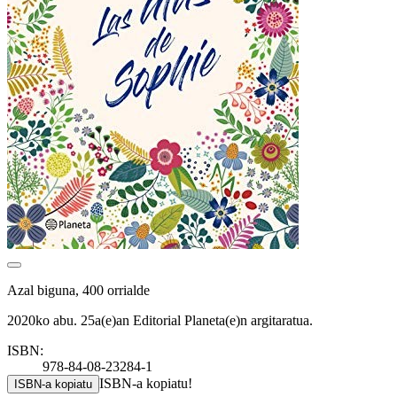
Azal biguna, 400 orrialde
2020ko abu. 25a(e)an Editorial Planeta(e)n argitaratua.
ISBN:
978-84-08-23284-1
ISBN-a kopiatu!
ISBN-a kopiatu