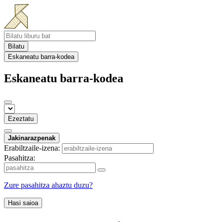
Bilatu
Eskaneatu barra-kodea
Eskaneatu barra-kodea
Ezeztatu
Jakinarazpenak
Erabiltzaile-izena:
Pasahitza:
Zure pasahitza ahaztu duzu?
Hasi saioa