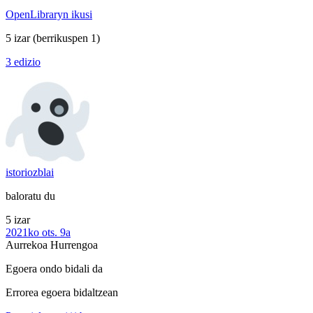
OpenLibraryn ikusi
5 izar
(berrikuspen 1)
3 edizio
istoriozblai
baloratu du
5 izar
2021ko ots. 9a
Aurrekoa
Hurrengoa
Egoera ondo bidali da
Errorea egoera bidaltzean