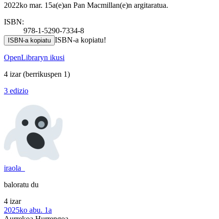
2022ko mar. 15a(e)an Pan Macmillan(e)n argitaratua.
ISBN:
978-1-5290-7334-8
ISBN-a kopiatu!
ISBN-a kopiatu
OpenLibraryn ikusi
4 izar
(berrikuspen 1)
3 edizio
iraola_
baloratu du
4 izar
2025ko abu. 1a
Aurrekoa
Hurrengoa