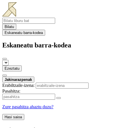
Bilatu
Eskaneatu barra-kodea
Eskaneatu barra-kodea
Ezeztatu
Jakinarazpenak
Erabiltzaile-izena:
Pasahitza:
Zure pasahitza ahaztu duzu?
Hasi saioa