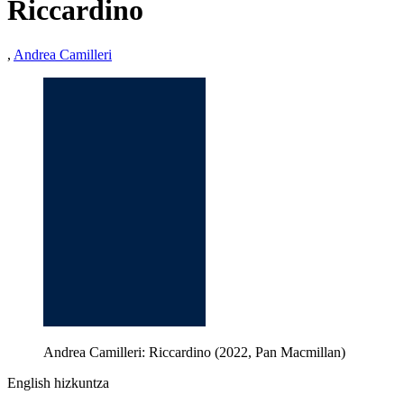
Riccardino
,
Andrea Camilleri
Andrea Camilleri: Riccardino (2022, Pan Macmillan)
English hizkuntza