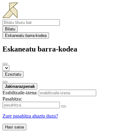
Bilatu
Eskaneatu barra-kodea
Eskaneatu barra-kodea
Ezeztatu
Jakinarazpenak
Erabiltzaile-izena:
Pasahitza:
Zure pasahitza ahaztu duzu?
Hasi saioa