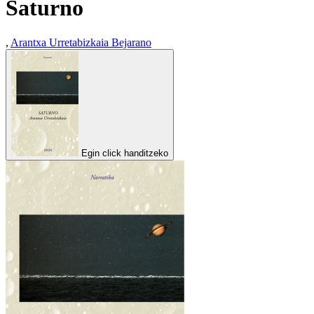
Saturno
,
Arantxa Urretabizkaia Bejarano
Egin click handitzeko