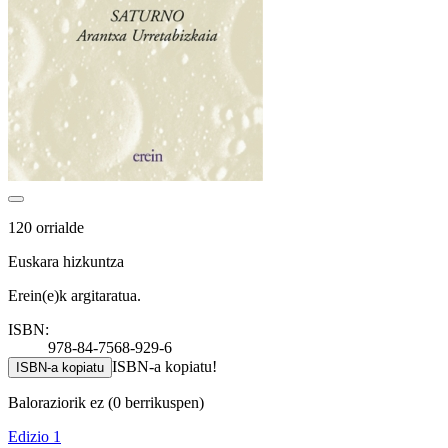
120 orrialde
Euskara hizkuntza
Erein(e)k argitaratua.
ISBN:
978-84-7568-929-6
ISBN-a kopiatu!
ISBN-a kopiatu
Baloraziorik ez
(0 berrikuspen)
Edizio 1