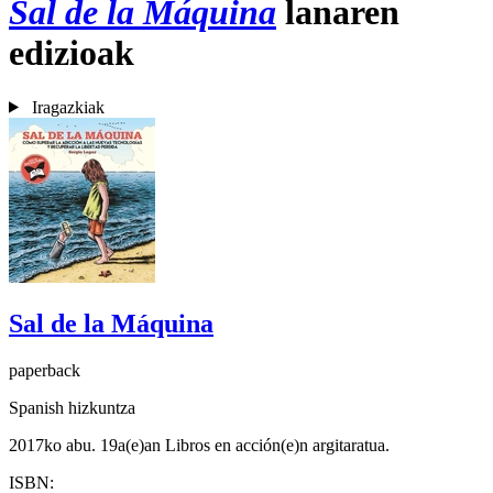
Sal de la Máquina
lanaren
edizioak
Iragazkiak
Sal de la Máquina
paperback
Spanish hizkuntza
2017ko abu. 19a(e)an Libros en acción(e)n argitaratua.
ISBN: