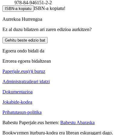
978-84-946151-2-2
ISBN-a kopiatu!
ISBN-a kopiatu
Aurrekoa
Hurrengoa
Ez al duzu bilatzen ari zaren edizioa aurkitzen?
Gehitu beste edizio bat
Egoera ondo bidali da
Errorea egoera bidaltzean
Paperjale.eus(r)i buruz
Administratzaileari idatzi
Dokumentazioa
Jokabide-kodea
Pribatutasun-politika
Babestu Paperjale.eus hemen:
Babestu Abaraska
Bookwyrmen iturburu-kodea era librean eskuragarri dago.