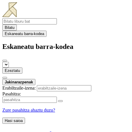
Bilatu
Eskaneatu barra-kodea
Eskaneatu barra-kodea
Ezeztatu
Jakinarazpenak
Erabiltzaile-izena:
Pasahitza:
Zure pasahitza ahaztu duzu?
Hasi saioa