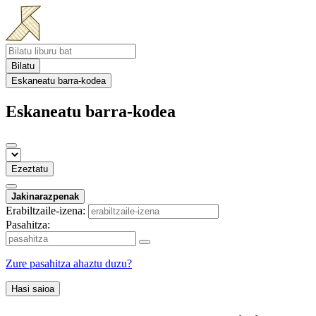
Bilatu
Eskaneatu barra-kodea
Eskaneatu barra-kodea
Ezeztatu
Jakinarazpenak
Erabiltzaile-izena:
Pasahitza:
Zure pasahitza ahaztu duzu?
Hasi saioa