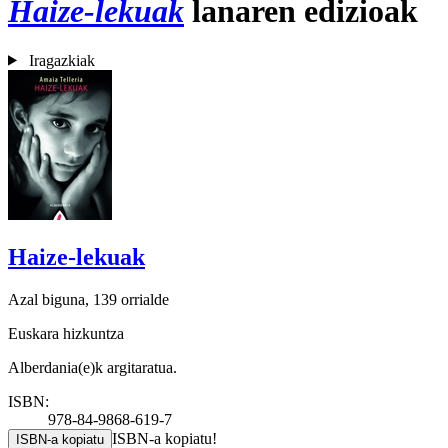
Haize-lekuak
lanaren edizioak
Iragazkiak
Haize-lekuak
Azal biguna, 139 orrialde
Euskara hizkuntza
Alberdania(e)k argitaratua.
ISBN:
978-84-9868-619-7
ISBN-a kopiatu!
ISBN-a kopiatu